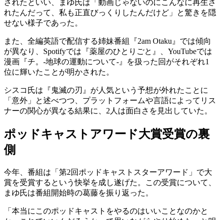
されたといい、まゆ氏は「動画じゃないのにこんなに再生さ
れたんだって、私も正直びっくりしたんだけど」と驚きを隠
せない様子であった。
また、全編英語で配信する姉妹番組『2am Otaku』では傾向
が異なり、Spotifyでは『薬屋のひとりごと』、YouTubeでは
漫画『チ。-地球の運動について-』を扱った回がそれぞれ1
位に輝いたことが明かされた。
シスコ氏は『鬼滅の刃』が人気という予想が外れたことに
「意外」と述べつつ、プラットフォームや言語によってリス
ナーの関心が異なる結果に、2人は面白さを見出していた。
ポッドキャストアワード大賞受賞の裏
側
今年、番組は「第2回ポッドキャストスターアワード」で大
賞を受賞するという快挙を成し遂げた。この受賞について、
まゆ氏は番組開始時の葛藤を振り返った。
「本当にこのポッドキャストをやるのはいいことなのかと