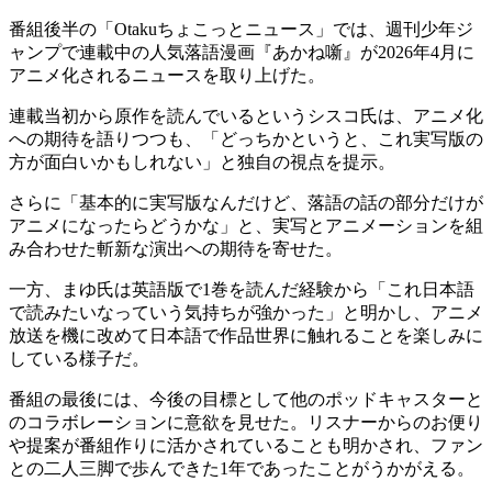
番組後半の「Otakuちょこっとニュース」では、週刊少年ジ
ャンプで連載中の人気落語漫画『あかね噺』が2026年4月に
アニメ化されるニュースを取り上げた。
連載当初から原作を読んでいるというシスコ氏は、アニメ化
への期待を語りつつも、「どっちかというと、これ実写版の
方が面白いかもしれない」と独自の視点を提示。
さらに「基本的に実写版なんだけど、落語の話の部分だけが
アニメになったらどうかな」と、実写とアニメーションを組
み合わせた斬新な演出への期待を寄せた。
一方、まゆ氏は英語版で1巻を読んだ経験から「これ日本語
で読みたいなっていう気持ちが強かった」と明かし、アニメ
放送を機に改めて日本語で作品世界に触れることを楽しみに
している様子だ。
番組の最後には、今後の目標として他のポッドキャスターと
のコラボレーションに意欲を見せた。リスナーからのお便り
や提案が番組作りに活かされていることも明かされ、ファン
との二人三脚で歩んできた1年であったことがうかがえる。