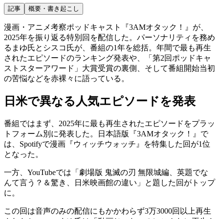
記事
概要・書き起こし
漫画・アニメ考察ポッドキャスト『3AMオタック！』が、
2025年を振り返る特別回を配信した。パーソナリティを務め
るまゆ氏とシスコ氏が、番組の1年を総括。年間で最も再生
されたエピソードのランキング発表や、「第2回ポッドキャ
ストスターアワード」大賞受賞の裏側、そして番組開始当初
の苦悩などを赤裸々に語っている。
日米で異なる人気エピソードを発表
番組ではまず、2025年に最も再生されたエピソードをプラッ
トフォーム別に発表した。日本語版『3AMオタック！』で
は、Spotifyで漫画『ウィッチウォッチ』を特集した回が1位
となった。
一方、YouTubeでは「劇場版 鬼滅の刃 無限城編、英題でな
んて言う？＆驚き、日米映画館の違い」と題した回がトップ
に。
この回は音声のみの配信にもかかわらず3万3000回以上再生