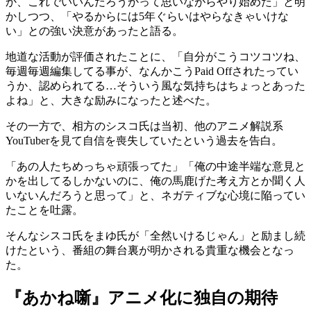
か、これでいいんだろうかって思いながらやり始めた」と明
かしつつ、「やるからには5年ぐらいはやらなきゃいけな
い」との強い決意があったと語る。
地道な活動が評価されたことに、「自分がこうコツコツね、
毎週毎週編集してる事が、なんかこうPaid Offされたってい
うか、認められてる…そういう風な気持ちはちょっとあった
よね」と、大きな励みになったと述べた。
その一方で、相方のシスコ氏は当初、他のアニメ解説系
YouTuberを見て自信を喪失していたという過去を告白。
「あの人たちめっちゃ頑張ってた」「俺の中途半端な意見と
かを出してるしかないのに、俺の馬鹿げた考え方とか聞く人
いないんだろうと思って」と、ネガティブな心境に陥ってい
たことを吐露。
そんなシスコ氏をまゆ氏が「全然いけるじゃん」と励まし続
けたという、番組の舞台裏が明かされる貴重な機会となっ
た。
『あかね噺』アニメ化に独自の期待