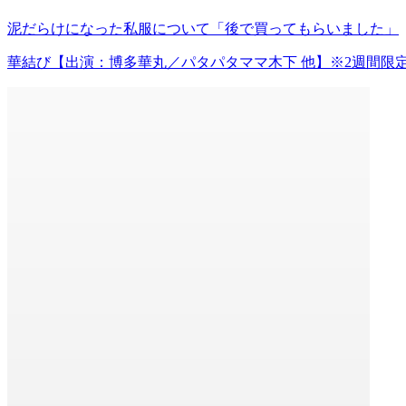
泥だらけになった私服について「後で買ってもらいました」
華結び【出演：博多華丸／パタパタママ木下 他】※2週間限