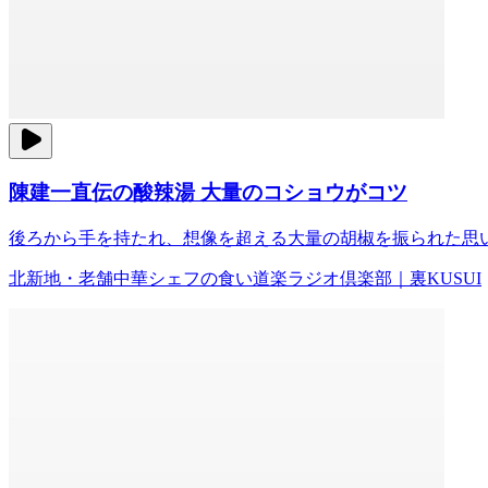
陳建一直伝の酸辣湯 大量のコショウがコツ
後ろから手を持たれ、想像を超える大量の胡椒を振られた思
北新地・老舗中華シェフの食い道楽ラジオ倶楽部｜裏KUSUI