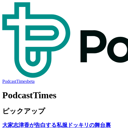
PodcastTimes
beta
PodcastTimes
ピックアップ
大家志津香が告白する私服ドッキリの舞台裏