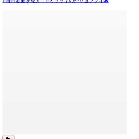
⭐️毎日新曲を紹介！⭐️ミラッキの帰り道ラジオ🌇