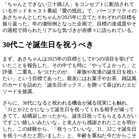
「ちゃんとできない三十路2人」をコンセプトに配信されて
いるポッドキャスト番組『愛の抵抗』で、パーソナリティの
あさちゃんとしだちゃんが2025年に立てたそれぞれの目標を
振り返った。年の瀬恒例となった企画で、目標の達成度やそ
の過程で得られたリアルな気づきが赤裸々に語られている。
30代こそ誕生日を祝うべき
まず、あさちゃんは2025年の目標として6つの項目を挙げて
いたことを報告した。その中でも特に「やってよかった」と
評価「二重丸」をつけたのが、「家族や友達の誕生日を祝い
たい」という目標であった。親友にはお菓子やお茶、雑誌風
のカードを詰めた「誕生日ボックス」を贈って喜ばれたエピ
ソードを披露。
さらに、30代になると祝われる機会が減る現実にも触れ、
「31とか2とかになって誕生日を祝ってくれる相手が減って
きてて。結構寂しかったから、誕生日祝ってもらえる人がい
てすごい嬉しいみたいな」と友人から感謝されたことを明か
した。この経験から、「祝うっていいな。31、32こそ誕生日
を祝うべきだと思いました」と、年齢を重ねた今だからこそ