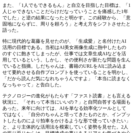
また、「1人でもできるもん」と自立を目指した目標は、「1
人じゃできないことだらけだなっていうことを痛感した1年
でした」と逆の結果になったと明かす。この経験から、「意
固地にならずに、周りを頼ろう」と考え方をシフトさせたと
語った。
特に現代的な葛藤を見せたのが、「生成愛」と名付けたAI
活用の目標である。当初はAI美女画像生成に熱中したもの
のすぐに飽きてしまったが、仕事では文章生成AIなどを活
用しているという。しかし、その便利さが新たな問題を生ん
でいると指摘。しだちゃんは、書籍のURLをAIに読み込ま
せて要約させる自作プロンプトを使っていることを明かし、
「だから読んだ気になれちゃうんですよ」「本当に読まなく
なっちゃって」と告白した。
テクノロジーの進化がもたらす「ファスト読書」とも言える
状況に、「それって本当にいいの？」と自問自答する場面も
あった。来年に向けては、AIを単なる効率化ツールとして
ではなく、「自分のちゃんと培ってきたものとか、インプッ
トしたものにより拍車をかけるような形で使っていきたい」
と、より主体的な活用法を模索していく姿勢を見せた。2人