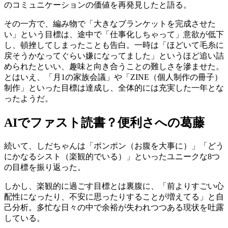
のコミュニケーションの価値を再発見したと語る。
その一方で、編み物で「大きなブランケットを完成させた
い」という目標は、途中で「仕事化しちゃって」意欲が低下
し、頓挫してしまったことも告白。一時は「ほどいて毛糸に
戻そうかなってぐらい嫌になってました」というほど追い詰
められたといい、趣味と向き合うことの難しさを滲ませた。
とはいえ、「月1の家族会議」や「ZINE（個人制作の冊子）
制作」といった目標は達成し、全体的には充実した一年とな
ったようだ。
AIでファスト読書？便利さへの葛藤
続いて、しだちゃんは「ポンポン（お腹を大事に）」「どう
にかなるシスト（楽観的でいる）」といったユニークな8つ
の目標を振り返った。
しかし、楽観的に過ごす目標とは裏腹に、「前よりすごい心
配性になったり、不安に思ったりすることが増えてる」と自
己分析。多忙な日々の中で余裕が失われつつある現状を吐露
している。