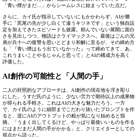
「青い煙がまだ…」からシームレスに始まっていた点だ。
さらに、カイ氏が指示していないにもかかわらず、AIが勝
手に「尻尾の先が少し白くて違うキツネです」という独自設
定を加えてきたエピソードも披露。頼んでいない展開に面白
さを見出しつつ、物語はクライマックスへ。最後はごんの兄
弟が兵十への復讐を思いとどまり和解に至るが、その締め方
も「『青い煙はもう出ていなかった』って締めてきて、あ、
これうまいことやるじゃんと思って」とAIの構成力を高く
評価した。
AI創作の可能性と「人間の手」
二人の対照的なアプローチは、AI創作の現在地を浮き彫り
にした。うすだ氏のように、少ない労力で期待以上の成果物
が得られる手軽さ。これはAIの大きな魅力だろう。一方
で、カイ氏のように細部までこだわり抜いたプロンプトを作
ると、逆にAIのアウトプットの粗が気になり始めると指
摘。「うまく出してくるけど、やっぱり最後いいものを作る
にはまだまだ人間の手がかかる」と、クリエイターとしての
視点から語った。