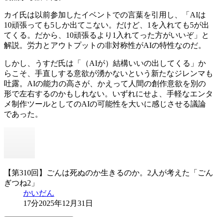
カイ氏は以前参加したイベントでの言葉を引用し、「AIは
10頑張っても5しか出てこない。だけど、1を入れても5が出
てくる。だから、10頑張るより1入れてった方がいいぞ」と
解説。労力とアウトプットの非対称性がAIの特性なのだ。
しかし、うすだ氏は「（AIが）結構いいの出してくる」か
らこそ、手直しする意欲が湧かないという新たなジレンマも
吐露。AIの能力の高さが、かえって人間の創作意欲を別の
形で左右するのかもしれない。いずれにせよ、手軽なエンタ
メ制作ツールとしてのAIの可能性を大いに感じさせる議論
であった。
【第310回】ごんは死ぬのか生きるのか。2人が考えた「ごん
ぎつね2」
かいだん
17分
2025年12月31日