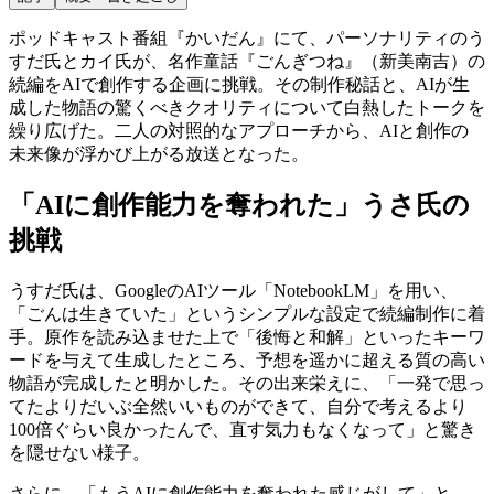
ポッドキャスト番組『かいだん』にて、パーソナリティのう
すだ氏とカイ氏が、名作童話『ごんぎつね』（新美南吉）の
続編をAIで創作する企画に挑戦。その制作秘話と、AIが生
成した物語の驚くべきクオリティについて白熱したトークを
繰り広げた。二人の対照的なアプローチから、AIと創作の
未来像が浮かび上がる放送となった。
「AIに創作能力を奪われた」うさ氏の
挑戦
うすだ氏は、GoogleのAIツール「NotebookLM」を用い、
「ごんは生きていた」というシンプルな設定で続編制作に着
手。原作を読み込ませた上で「後悔と和解」といったキーワ
ードを与えて生成したところ、予想を遥かに超える質の高い
物語が完成したと明かした。その出来栄えに、「一発で思っ
てたよりだいぶ全然いいものができて、自分で考えるより
100倍ぐらい良かったんで、直す気力もなくなって」と驚き
を隠せない様子。
さらに、「もうAIに創作能力を奪われた感じがして」と、