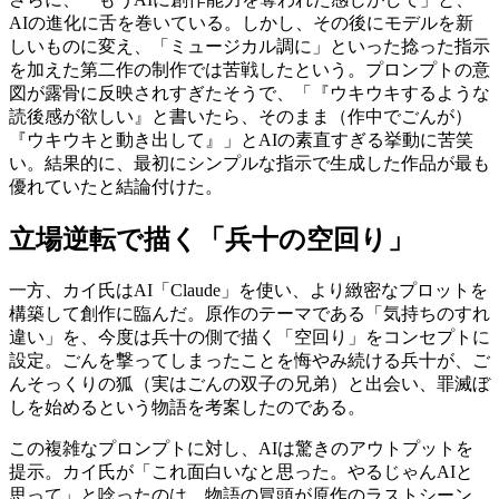
AIの進化に舌を巻いている。しかし、その後にモデルを新
しいものに変え、「ミュージカル調に」といった捻った指示
を加えた第二作の制作では苦戦したという。プロンプトの意
図が露骨に反映されすぎたそうで、「『ウキウキするような
読後感が欲しい』と書いたら、そのまま（作中でごんが）
『ウキウキと動き出して』」とAIの素直すぎる挙動に苦笑
い。結果的に、最初にシンプルな指示で生成した作品が最も
優れていたと結論付けた。
立場逆転で描く「兵十の空回り」
一方、カイ氏はAI「Claude」を使い、より緻密なプロットを
構築して創作に臨んだ。原作のテーマである「気持ちのすれ
違い」を、今度は兵十の側で描く「空回り」をコンセプトに
設定。ごんを撃ってしまったことを悔やみ続ける兵十が、ご
んそっくりの狐（実はごんの双子の兄弟）と出会い、罪滅ぼ
しを始めるという物語を考案したのである。
この複雑なプロンプトに対し、AIは驚きのアウトプットを
提示。カイ氏が「これ面白いなと思った。やるじゃんAIと
思って」と唸ったのは、物語の冒頭が原作のラストシーン