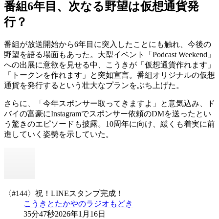
番組6年目、次なる野望は仮想通貨発
行？
番組が放送開始から6年目に突入したことにも触れ、今後の
野望を語る場面もあった。大型イベント「Podcast Weekend」
への出展に意欲を見せる中、こうきが「仮想通貨作れます」
「トークンを作れます」と突如宣言。番組オリジナルの仮想
通貨を発行するという壮大なプランをぶち上げた。
さらに、「今年スポンサー取ってきますよ」と意気込み、ド
バイの富豪にInstagramでスポンサー依頼のDMを送ったとい
う驚きのエピソードも披露。10周年に向け、緩くも着実に前
進していく姿勢を示していた。
〈#144〉祝！LINEスタンプ完成！
こうきとたかやのラジオもどき
35分47秒
2026年1月16日