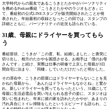
大学時代からの親友であるこうきとたかやがパーソナリティ
を務めるPodcast番組『こうきとたかやのラジオもどき』に
て、番組初の公式LINEスタンプが販売開始されたことが発
表された。年始最初の収録となったこの回では、スタンプの
詳細とともに、パーソナリティの近況も語られている。
31歳、母親にドライヤーを買ってもら
う
番組冒頭、こうきが「この度、私、結婚しました」と唐突に
切り出し、相方のたかやを困惑させる。お相手は「僕のお母
さんです」と続け、実際は仕事の研修で上京した母親が3日
間自宅に泊まり、「同棲」していただけだったと明かした。
その滞在中、こうきの部屋にはドライヤーすらないことを見
かねた母親から、「あんたはドライヤーもなかとね」と驚か
れ、新しいドライヤーを買ってもらったという。31歳にして
母親に生活必需品を買い与えられる息子の姿に、スタジオは
笑いに包まれた。年末に彼の家を訪れたたかやが、あまりの
汚れ具合にトイレ掃除をしたというエピソードも語られ、こ
うきの独特な生活ぶりが浮き彫りとなった。