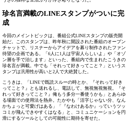
珍名言満載のLINEスタンプがついに完
成
今回のメイントピックは、番組公式LINEスタンプの販売開
始だ。このスタンプは、昨年秋に開設された番組のオープン
チャットで、リスナーからアイデアを募り制作されたファン
待望の企画である。「6人に1人は宇宙人らしいよ」や「オゾ
ン層を手で治します」といった、番組内で生まれたこうきの
珍名言が満載。中でも「それって好きってこと？」というス
タンプは汎用性が高いと2人で大絶賛した。
こうきは、「LINEで既読スルーの時とか、『それって好き
ってこと？』とも送れるし、電話して、無視無視無視。『そ
れって好きってこと？』俺もう多分一番使うかも」とあらゆ
る場面での使用法を熱弁。たかやも「活字じゃない分、なん
かちょっと可愛げはある」「『なわけあるか』っていうツッ
コミが飛んできやすくはなる」と、コミュニケーションを円
滑にするツールとしての可能性に期待を寄せた。