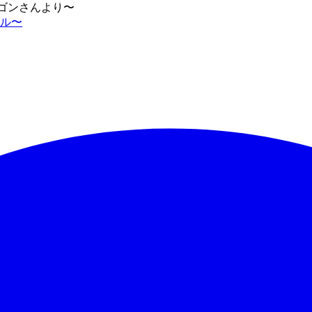
ラゴンさんより〜
ネル〜