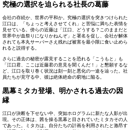
究極の選択を迫られる社長の葛藤
会社の存続か、世界の平和か。究極の選択を突きつけられた
江口は、「ちょっと考えさせてくれ」と苦悩に満ちた表情を
見せている。傍らの近藤は「江口、どうする？このままだと
世界中が血祭りになりかねんぞ」と署名を促し、会社が解体
されても本丸サーバーさえ残れば被害を最小限に食い止めら
れると説得する。
さらに過去の秘密が露見することを恐れる「こうもと」も
「江口君、ここは近藤君の意見を聞くんだ！」と懇願するな
ど、江口を取り巻く状況は刻一刻と悪化の一途を辿った。社
員たちが見守る中、彼は絶体絶命の窮地に陥る。
黒幕ミタカ登場、明かされる過去の因
縁
江口が決断を下せない中、突如ホログラムに新たな人影が出
現。その正体は、茜を操る黒幕と目されていたミタカその人
であった。ミタカは、自分たちの計画を利用されたと激昂す