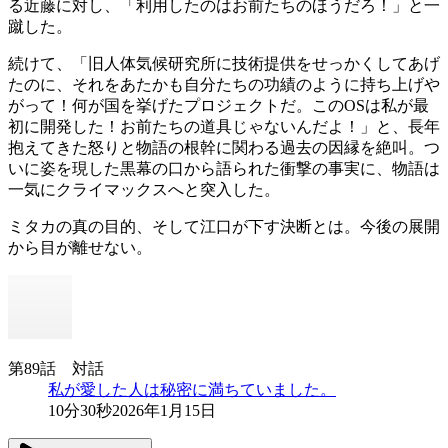
る近藤に対し、「利用したのはお前たちのほうだろ！」と一
蹴した。
続けて、「旧人体気候研究所に技術提供をせっかくしてあげ
たのに、それをあたかも自分たちの功績のように持ち上げや
がって！何が国を挙げたプロジェクトだ。このOSは私が最
初に開発した！お前たちの道具じゃないんだよ！」と、長年
抱えてきた怒りと物語の根幹に関わる過去の因縁を絶叫。つ
いに姿を現した黒幕の口から語られた衝撃の事実に、物語は
一気にクライマックスへと突入した。
ミタカの真の目的、そして江口が下す決断とは。今後の展開
から目が離せない。
第89話 対話
私が愛した人は秘密に満ちていました。
10分30秒
2026年1月15日