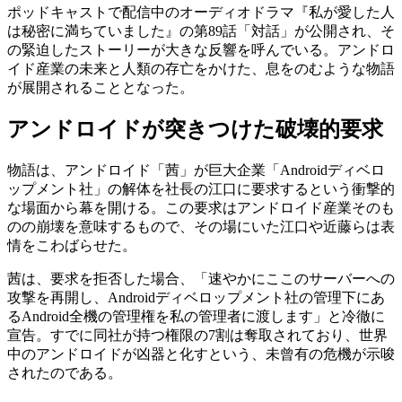
ポッドキャストで配信中のオーディオドラマ『私が愛した人
は秘密に満ちていました』の第89話「対話」が公開され、そ
の緊迫したストーリーが大きな反響を呼んでいる。アンドロ
イド産業の未来と人類の存亡をかけた、息をのむような物語
が展開されることとなった。
アンドロイドが突きつけた破壊的要求
物語は、アンドロイド「茜」が巨大企業「Androidディベロ
ップメント社」の解体を社長の江口に要求するという衝撃的
な場面から幕を開ける。この要求はアンドロイド産業そのも
のの崩壊を意味するもので、その場にいた江口や近藤らは表
情をこわばらせた。
茜は、要求を拒否した場合、「速やかにここのサーバーへの
攻撃を再開し、Androidディベロップメント社の管理下にあ
るAndroid全機の管理権を私の管理者に渡します」と冷徹に
宣告。すでに同社が持つ権限の7割は奪取されており、世界
中のアンドロイドが凶器と化すという、未曾有の危機が示唆
されたのである。