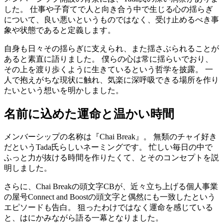
した。 仕事や子育てで人と向き合う中で生じる心の揺らぎ
について、良い悪いというものではなく、受け止めるべき事
象や状態であると定義します。
自身も日々その揺らぎに支えられ、また揺さぶられることが
あると素直に語りました。 僕らの心は常に揺らいでおり、
その上を渡り歩くように生きているという哲学を披露。 一
人で抱えがちな現状に触れ、気楽に深呼吸できる場所を作り
たいという想いを明かしました。
名前に込めた運命と温かい時間
メンバーシップの名称は『Chai Break』。 無類のチャイ好き
だというTada氏らしいネーミングです。 忙しい毎日の中で
ふっと力が抜ける時間を作りたくて、とそのコンセプトを説
明しました。
さらに、Chai Breakの頭文字CBが、近々立ち上げる個人事業
の屋号Connect and Boostの頭文字と偶然にも一致したという
エピソードも告白。 狙ったわけではなく運命を感じている
と、はにかみながら語る一幕となりました。