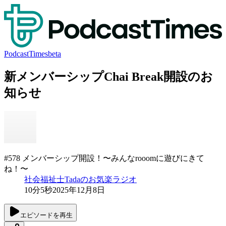
PodcastTimes
beta
新メンバーシップChai Break開設のお
知らせ
#578 メンバーシップ開設！〜みんなrooomに遊びにきて
ね！〜
社会福祉士Tadaのお気楽ラジオ
10分5秒
2025年12月8日
エピソードを再生