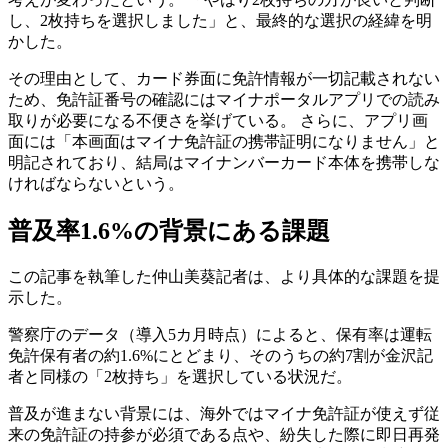
し、2枚持ちを選択しました」と、最終的な選択の経緯を明
かした。
その理由として、カード券面に免許情報が一切記載されない
ため、免許証番号の確認にはマイナポータルアプリでの読み
取りが必要になる不便さを挙げている。 さらに、アプリ画
面には「本画面はマイナ免許証の携帯証明になりません」と
明記されており、結局はマイナンバーカード本体を携帯しな
ければならないという。
普及率1.6%の背景にある課題
この記事を執筆した仲山美葵記者は、より具体的な課題を提
示した。
警察庁のデータ（導入5カ月時点）によると、保有率は運転
免許保有者の約1.6%にとどまり、そのうちの約7割が金沢記
者と同様の「2枚持ち」を選択している状況だ。
普及が進まない背景には、海外ではマイナ免許証が使えず従
来の免許証の持参が必須である点や、紛失した際に即日再発