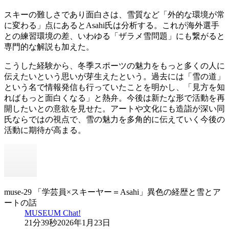
スキーの難しさであり面白さは、雪質など「外的な環境が常
に変わる」点にあるとAsahi氏は分析する。これが海外選手
との練習環境の差、いわゆる「ザラメ雪問題」にも繋がると
専門的な解説も加えた。
こうした経験から、冬季スポーツの魅力をもっと多くの人に
伝えたいという思いが芽生えたという。過去には「雪の道」
という名で情報発信も行っていたことを明かし、「見方を知
ればもっと面白くなる」と熱弁。今後は新たな形で活動を再
開したいとの意欲を見せた。アートや文化にも造詣が深い同
氏ならではの視点で、雪の魅力を多角的に伝えていく今後の
活動に期待が高まる。
muse-29 「学芸員×スキーヤー＝Asahi」異色の経歴と雪とア
ートの話
MUSEUM Chat!
21分39秒
2026年1月23日