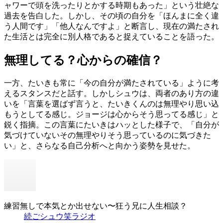
ャワーで頭を洗ったりとかする時期もあった」という壮絶な
過去を告白した。しかし、その頃の自分を「ほんまに全く違
う人間です」「他人なんですよ」と断言し、現在の満たされ
た生活とは完全に別人格であると捉えていることを語った。
無理してる？心からの確信？
一方、たいきも常に「今の自分が満たされている」ように考
えるスタンスだと話す。しかしシュウは、両者のあり方の違
いを「言葉を選ばず言うと、たいきくんのは無理やり思い込
もうとしてる感じ。ジョージは心からそう思ってる感じ」と
鋭く指摘。この言葉にたいきはハッとした様子で、「自分が
気づけていないその無理やりそう思っているのに気づきた
い」と、さらなる自己分析へと向かう姿勢を見せた。
練習無しで本気とか出せない〜狂う兄に人生相談？
続ごシュウ笑ラジオ