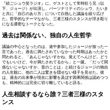
『続ごシュウ笑ラジオ』に、ゲストとして常時狂う兄（以
下、ジョージ）が出演し、パーソナリティのシュウ、たいき
と共に「自己のあり方」について白熱した議論を繰り広げ
た。哲学的なテーマながら、三者三様のスタンスが浮き彫り
になる濃密なトークとなった。
過去は関係ない、独自の人生哲学
議論の中心となったのは、途中参加したジョージが放った一
言であった。過去に満たされていなかった時期はあったかと
問われると、「あんじゃないすかね、覚えてへんけど。どう
でもいいけど、今が満たされてるから」と一蹴。「だって関
係ないじゃないすか、昔のことは」と続けるジョージの独自
の人生観に、他の二人は驚きを隠せない様子を見せた。彼
は、過去の出来事が現在に影響を及ぼす因果関係は認めつつ
も、精神的には完全に切り離していると語る。
人生相談するなら誰？三者三様のスタ
ンス