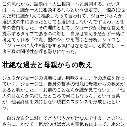
この流れから、話題は「人生相談」へと展開する。たいき
は、もし誰か一人に相談するならという仮定で、「悩みに悩
んだ時に誰か1人に相談しろって言われて、ジョージさんが
選択肢の中にあったとしても選択はしないんですよね」と衝
撃の告白をした。その理由として、ジョージが明確な答えを
提示するタイプであるのに対し、自身は答えを急がず一緒に
考えてくれる「伴走」型のシュウを選ぶと分析。シュウも
「ジョージに人生相談をする気にはならない」と同意し、三
者三様の関係性が浮き彫りになった。
壮絶な過去と母親からの教え
シュウがジョージの境地に強い興味を示し、その原点を探っ
ていく。ジョージは、自身の哲学の根底に母親からの教えが
あると明かした。「お前のことなんか誰が見てないよ」「他
人の目なんか気にしたところで何にもならん」という言葉
が、他者評価を気にしない現在のスタンスを形成したとい
う。
「自分が自分に対してどう思うかだけなんですよ」と力説。
さらに、かつて「気がつけばガスも電気も止まって、水のシ