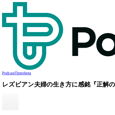
PodcastTimes
beta
レズビアン夫婦の生き方に感銘『正解