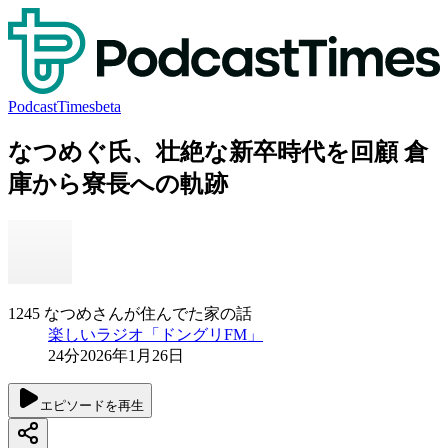
PodcastTimes
beta
なつめぐ氏、壮絶な新卒時代を回顧 倉
庫から寮長への軌跡
1245 なつめさんが住んでた家の話
楽しいラジオ「ドングリFM」
24分
2026年1月26日
エピソードを再生