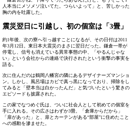
人本当にメソメソ泣いてた。つらいよって」と、苦しかった
胸の内を吐露した。
震災翌日に引越し、初の個室は「3畳」
約1年後、次の寮へ引っ越すことになるが、その日付は2011
年3月12日。東日本大震災のまさに翌日だった。鎌倉一帯が
停電し、信号も消えている異常事態の中、「やるんじゃな
い」という会社からの連絡で決行されたという衝撃の事実を
語る。
次に住んだのは鶴岡八幡宮の隣にあるデザイナーズマンショ
ン。しかし、風呂場はカビで真っ黒になっており、掃除をし
てみると「壁本当は白かったんだ」と気づいたという驚きの
エピソードも披露された。
この家でなつめぐ氏は、ついに社会人として初めての個室を
手に入れる。その広さはわずか3畳。「倉庫からだから」
「扉があった」と、扉とカーテンがある“部屋”に住めたこと
への感動を滲ませた。