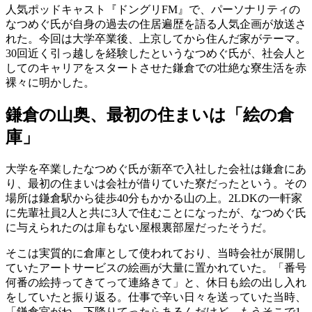
人気ポッドキャスト『ドングリFM』で、パーソナリティの
なつめぐ氏が自身の過去の住居遍歴を語る人気企画が放送さ
れた。今回は大学卒業後、上京してから住んだ家がテーマ。
30回近く引っ越しを経験したというなつめぐ氏が、社会人と
してのキャリアをスタートさせた鎌倉での壮絶な寮生活を赤
裸々に明かした。
鎌倉の山奥、最初の住まいは「絵の倉
庫」
大学を卒業したなつめぐ氏が新卒で入社した会社は鎌倉にあ
り、最初の住まいは会社が借りていた寮だったという。その
場所は鎌倉駅から徒歩40分もかかる山の上。2LDKの一軒家
に先輩社員2人と共に3人で住むことになったが、なつめぐ氏
に与えられたのは扉もない屋根裏部屋だったそうだ。
そこは実質的に倉庫として使われており、当時会社が展開し
ていたアートサービスの絵画が大量に置かれていた。「番号
何番の絵持ってきてって連絡きて」と、休日も絵の出し入れ
をしていたと振り返る。仕事で辛い日々を送っていた当時、
「鎌倉宮がね、下降りてったらあるんだけど、もうそこで1