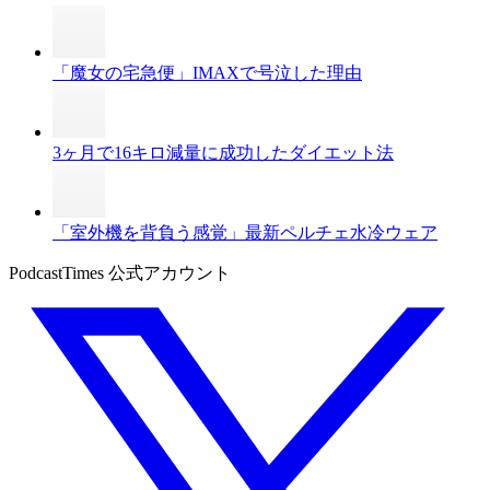
「魔女の宅急便」IMAXで号泣した理由
3ヶ月で16キロ減量に成功したダイエット法
「室外機を背負う感覚」最新ペルチェ水冷ウェア
PodcastTimes 公式アカウント