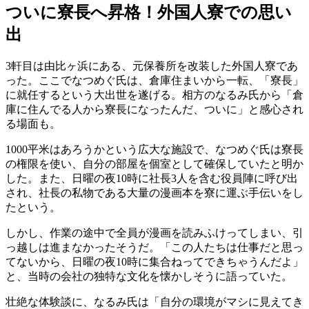
ついに寮長へ昇格！外国人寮での思い
出
3軒目は由比ヶ浜にある、元保養所を改装した外国人寮であ
った。ここでなつめぐ氏は、倉庫住まいから一転、「寮長」
に就任するという大出世を遂げる。相方のなるみ氏から「倉
庫に住んでる人から寮長になったんだ、ついに」と感心され
る場面も。
1000平米はあろうかという広大な施設で、なつめぐ氏は寮長
の権限を使い、自分の部屋を個室として確保していたと明か
した。また、日曜の夜10時に社長3人を含む役員陣に呼び出
され、社長の私物である大量の漫画本を寮に運ぶ手伝いをし
たという。
しかし、作業の途中で全員が漫画を読みふけってしまい、引
っ越しは進まなかったそうだ。「この人たちは仕事だと思っ
てないから、日曜の夜10時に集合ねってできちゃうんだよ」
と、当時の会社の独特な文化を懐かしそうに語っていた。
壮絶な体験談に、なるみ氏は「自分の環境がマシに見えてき