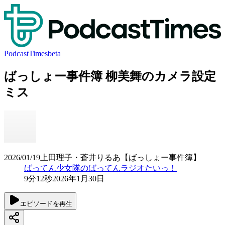
PodcastTimes
beta
ばっしょー事件簿 柳美舞のカメラ設定
ミス
2026/01/19上田理子・蒼井りるあ【ばっしょー事件簿】
ばってん少女隊のばってんラジオたいっ！
9分12秒
2026年1月30日
エピソードを再生