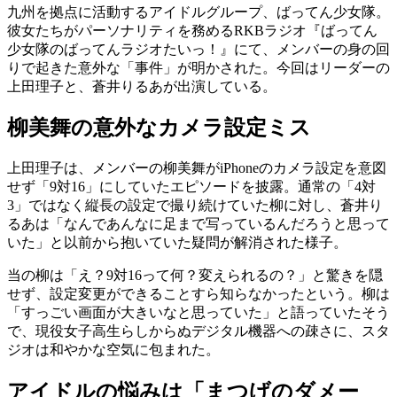
九州を拠点に活動するアイドルグループ、ばってん少女隊。
彼女たちがパーソナリティを務めるRKBラジオ『ばってん
少女隊のばってんラジオたいっ！』にて、メンバーの身の回
りで起きた意外な「事件」が明かされた。今回はリーダーの
上田理子と、蒼井りるあが出演している。
柳美舞の意外なカメラ設定ミス
上田理子は、メンバーの柳美舞がiPhoneのカメラ設定を意図
せず「9対16」にしていたエピソードを披露。通常の「4対
3」ではなく縦長の設定で撮り続けていた柳に対し、蒼井り
るあは「なんであんなに足まで写っているんだろうと思って
いた」と以前から抱いていた疑問が解消された様子。
当の柳は「え？9対16って何？変えられるの？」と驚きを隠
せず、設定変更ができることすら知らなかったという。柳は
「すっごい画面が大きいなと思っていた」と語っていたそう
で、現役女子高生らしからぬデジタル機器への疎さに、スタ
ジオは和やかな空気に包まれた。
アイドルの悩みは「まつげのダメー