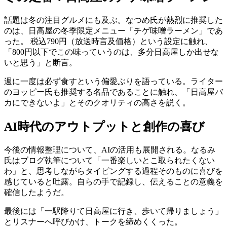
話題は冬の注目グルメにも及ぶ。なつめ氏が熱烈に推奨した
のは、日高屋の冬季限定メニュー「チゲ味噌ラーメン」であ
った。 税込790円（放送時言及価格）という設定に触れ、
「800円以下でこの味っていうのは、多分日高屋しか出せな
いと思う」と断言。
週に一度は必ず食すという偏愛ぶりを語っている。ライター
のヨッピー氏も推奨する名品であることに触れ、「日高屋バ
カにできないよ」とそのクオリティの高さを説く。
AI時代のアウトプットと創作の喜び
今後の情報整理について、AIの活用も展開される。なるみ
氏はブログ執筆について「一番楽しいとこ取られたくない
わ」と、思考しながらタイピングする過程そのものに喜びを
感じていると吐露。自らの手で記録し、伝えることの意義を
確信したようだ。
最後には「一駅降りて日高屋に行き、歩いて帰りましょう」
とリスナーへ呼びかけ、トークを締めくくった。