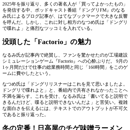
2025年を振り返り、多くの著名人が「買ってよかったもの」
を発信する中、ポッドキャスト番組『ドングリFM』のなる
み氏によるブログ記事が、はてなブックマークで大きな反響
を呼んだ。しかし、これに対し相方のなつめ氏は「ドングリ
で喋れよ」と痛烈なツッコミを入れている。
没頭した「Factorio」の魅力
なるみ氏が記事内で絶賛し、ファンを驚かせたのが工場建設
シミュレーションゲーム『Factorio』への心酔ぶりだ。 9月の
1ヶ月間だけで仕事の総業務時間と同じ「160時間」をこのゲ
ームに費やしたという。
なつめ氏は「ドングリリスナーはこれを見て思いましたよ。
ドングリで喋れよと」と、番組内で共有されなかったことへ
不満を漏らす。これを受け、なるみ氏は「書いてると説明で
きるんだけど、喋ると説明できないんだよ」と苦笑い。複雑
な面白さを伝えるには、テキストでのアウトプットが不可欠
であると振り返った。
冬の定番！日高屋のチゲ味噌ラーメン