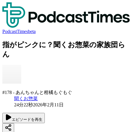
PodcastTimes
beta
指がピンクに？聞くお惣菜の家族団ら
ん
#178 - あんちゃんと柑橘もぐもぐ
聞くお惣菜
24分22秒
2026年2月11日
エピソードを再生