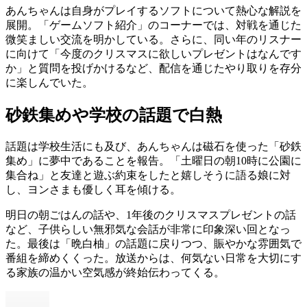
あんちゃんは自身がプレイするソフトについて熱心な解説を
展開。「ゲームソフト紹介」のコーナーでは、対戦を通じた
微笑ましい交流を明かしている。さらに、同い年のリスナー
に向けて「今度のクリスマスに欲しいプレゼントはなんです
か」と質問を投げかけるなど、配信を通じたやり取りを存分
に楽しんでいた。
砂鉄集めや学校の話題で白熱
話題は学校生活にも及び、あんちゃんは磁石を使った「砂鉄
集め」に夢中であることを報告。「土曜日の朝10時に公園に
集合ね」と友達と遊ぶ約束をしたと嬉しそうに語る娘に対
し、ヨンさまも優しく耳を傾ける。
明日の朝ごはんの話や、1年後のクリスマスプレゼントの話
など、子供らしい無邪気な会話が非常に印象深い回となっ
た。最後は「晩白柚」の話題に戻りつつ、賑やかな雰囲気で
番組を締めくくった。放送からは、何気ない日常を大切にす
る家族の温かい空気感が終始伝わってくる。