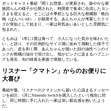
ポッドキャスト番組『聞くお惣菜』が更新され、賑やかな家
族団らんの様子が公開された。時間差で食卓に合流したヨン
さまを迎えると、そこには今季初となる巨大な柑橘類「晩白
柚（ばんぺいゆ）」が鎮座する。あんちゃんが考案したクイ
ズが突如として始まり、一家は和気あいあいとした雰囲気に
包まれた。
ともみは「1年に1度は食べて、小人になった気分を味わいた
い」と語り、その圧倒的なサイズ感に改めて感動した様子で
あった。皮を剥く際、あんちゃんが描いた顔の油性ペンのイ
ンクが柑橘の油分で溶け出し、指がピンクに染まるハプニン
グも発生。旬の味覚を家族で堪能している。
リスナー「クマトン」からのお便りに
大喜び
番組中盤、リスナーのクマトンから届いた心温まるメッセー
ジを紹介。1月にNintendo Switchを購入したという報告に対
し、同じ時期に手に入れた一家は深い親近感を抱いたよう
だ。