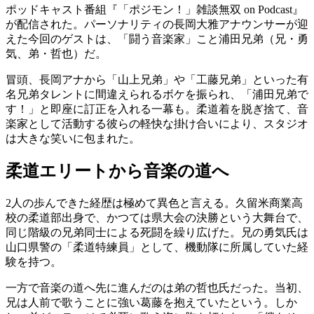
ポッドキャスト番組『「ポジモン！」雑談無双 on Podcast』
が配信された。パーソナリティの長岡大雅アナウンサーが迎
えた今回のゲストは、「闘う音楽家」こと浦田兄弟（兄・勇
気、弟・哲也）だ。
冒頭、長岡アナから「山上兄弟」や「工藤兄弟」といった有
名兄弟タレントに間違えられるボケを振られ、「浦田兄弟で
す！」と即座に訂正を入れる一幕も。柔道着を脱ぎ捨て、音
楽家として活動する彼らの軽快な掛け合いにより、スタジオ
は大きな笑いに包まれた。
柔道エリートから音楽の道へ
2人の歩んできた経歴は極めて異色と言える。久留米商業高
校の柔道部出身で、かつては県大会の決勝という大舞台で、
同じ階級の兄弟同士による死闘を繰り広げた。兄の勇気氏は
山口県警の「柔道特練員」として、機動隊に所属していた経
験を持つ。
一方で音楽の道へ先に進んだのは弟の哲也氏だった。当初、
兄は人前で歌うことに強い葛藤を抱えていたという。しか