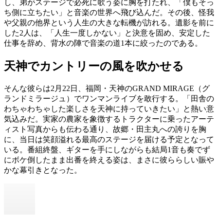
し、弟がステージで必死に歌う姿に胸を打たれ、「僕もそっ
ち側に立ちたい」と音楽の世界へ飛び込んだ。その後、怪我
や父親の他界という人生の大きな転機が訪れる。遺影を前に
した2人は、「人生一度しかない」と決意を固め、安定した
仕事を辞め、背水の陣で音楽の道1本に絞ったのである。
天神でカントリーの風を吹かせる
そんな彼らは2月22日、福岡・天神のGRAND MIRAGE（グ
ランドミラージュ）でワンマンライブを敢行する。「田舎の
わちゃわちゃした楽しさを天神に持っていきたい」と熱い意
気込みだ。実家の農家を象徴するトラクターに乗ったアーテ
ィスト写真からも伝わる通り、故郷・田主丸への誇りを胸
に、当日は笑顔溢れる最高のステージを届ける予定となって
いる。番組終盤、ギターを手にしながらも結局1音も奏でず
にボケ倒したまま出番を終える姿は、まさに彼ららしい賑や
かな幕引きとなった。