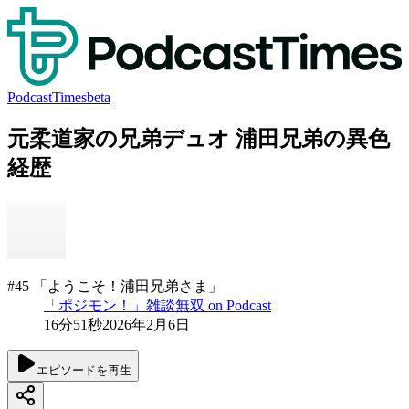
PodcastTimes
beta
元柔道家の兄弟デュオ 浦田兄弟の異色
経歴
#45 「ようこそ！浦田兄弟さま」
「ポジモン！」雑談無双 on Podcast
16分51秒
2026年2月6日
エピソードを再生