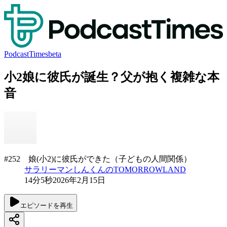
PodcastTimes
beta
小2娘に彼氏が誕生？父が抱く複雑な本
音
#252 娘(小2)に彼氏ができた（子どもの人間関係）
サラリーマンしんくんのTOMORROWLAND
14分5秒
2026年2月15日
エピソードを再生