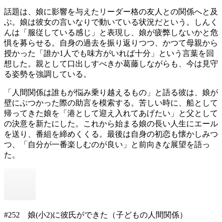
話題は、娘に影響を与えたリーダー格の友人との関係へと及
ぶ。娘は彼女の言いなりで動いている状況だという。しんく
んは「服従している感じ」と表現し、娘が疲弊しないかと危
惧を募らせる。自身の過去を振り返りつつ、かつて母親から
授かった「誰か1人でも味方がいれば十分」という言葉を回
想した。親として口出しすべきか葛藤しながらも、今は見守
る姿勢を強調している。
「人間関係は誰もが悩み乗り越えるもの」と語る彼は、娘が
壁にぶつかった際の助言を模索する。苦しい時に、船として
帰ってきた娘を「港として迎え入れてあげたい」と父として
の決意を新たにした。これから始まる娘の長い人生にエール
を送り、番組を締めくくる。最後は自身の初恋も懐かしみつ
つ、「自分が一番楽しむのが良い」と前向きな展望を語っ
た。
#252 娘(小2)に彼氏ができた（子どもの人間関係）