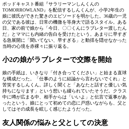
ポッドキャスト番組『サラリーマンしんくんの
TOMORROWLAND』を配信するしんくんが、小学2年生の
娘に彼氏ができた驚きのエピソードを明かした。36歳の一児
の父である彼は、日常の機微を等身大で語るスタイル。ある
日、家の前で娘から「今日、〇〇くんにラブレター渡したん
だ」とママにも内緒の告白を受けたという。あまりに早すぎ
る急展開に「聞いてない、早すぎる」と動揺を隠せなかった
当時の心境を赤裸々に振り返る。
小2の娘がラブレターで交際を開始
娘の手紙は、いきなり「付き合ってください」と始まる直球
な構成だった。「仕事のように結論から言わないでくれ」と
苦笑するしんくん。詳しく聞くと「あなたと話すと優しい気
持ちになります」という想いも綴られていたそうだ。クラス
中に噂が広まる中、相手からは「いいよ」と伝言で返事があ
ったという。娘にとって初めての恋に戸惑いながらも、父と
してはその成長を眩しく感じたようだった。
友人関係の悩みと父としての決意