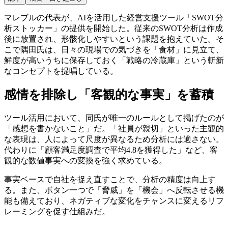
マレブルの代表が、AIを活用した経営支援ツール「SWOT分
析ストッカー」の提供を開始した。従来のSWOT分析は作成
後に放置され、形骸化しやすいという課題を抱えていた。そ
こで隅田氏は、日々の現場での気づきを「食材」に見立て、
鮮度が高いうちに保存しておく「戦略の冷蔵庫」という斬新
なコンセプトを提唱している。
感情を排除し「客観的な事実」を蓄積
ツール活用において、同氏が唯一のルールとして掲げたのが
「感想を書かないこと」だ。「社員が親切」といった主観的
な表現は、人によって尺度が異なるため分析には適さない。
代わりに「顧客満足度調査で平均4.8を獲得した」など、客
観的な数値事実への変換を強く求めている。
事実ベースで自社を捉え直すことで、分析の精度は向上す
る。また、ボタン一つで「脅威」を「機会」へ反転させる機
能も備えており、ネガティブな変化をチャンスに変えるリフ
レーミングを促す仕組みだ。