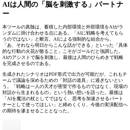
AIは人間の「脳を刺激する」パートナ
ー
本ツールの真髄は、蓄積した内部環境と外部環境をAIがラ
ンダムに掛け合わせる点にある。「AIに戦略を考えてもら
うのではない」と断言。AIによる強制的な結合から、
「あ、それなら明日からこんな話ができる」といった「具体
的な行動の火花が散ること」こそがゴールだと強調した。
AIのアシストで脳を刺激し、最後は人間のひらめきで戦略
を完成させるのである。
生成されたシナリオはPDF形式で出力が可能だが、これもチ
ームで議論を深めるための「対話の道具」に過ぎないとい
う。「戦略は一人の天才が密室で作るものではなく、現場の
対話から生まれるもの」という熱い想いを語った。最後は
「AIを魔法の杖としてではなく、思考を加速させるパート
ナーとして使ってほしい」と締めくくり、今後の実演配信へ
の期待を滲ませることとなった。