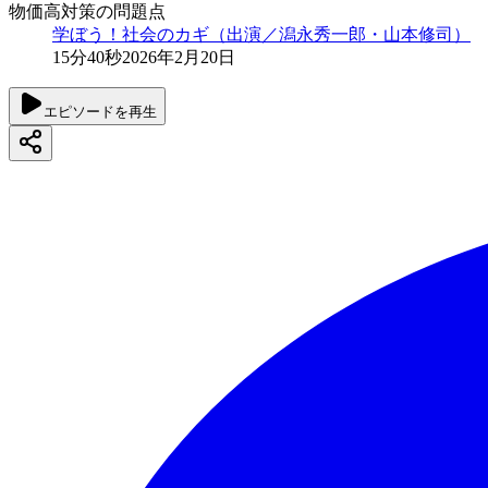
物価高対策の問題点
学ぼう！社会のカギ（出演／潟永秀一郎・山本修司）
15分40秒
2026年2月20日
エピソードを再生