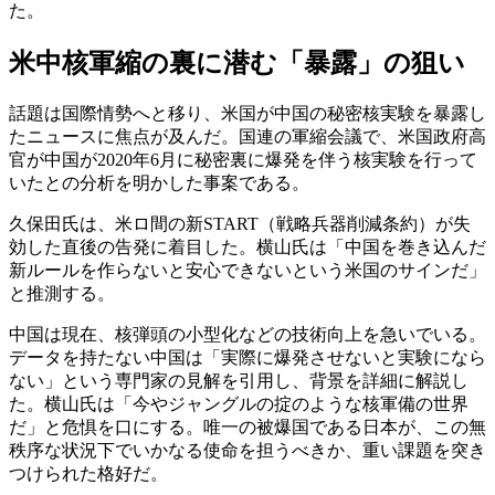
た。
米中核軍縮の裏に潜む「暴露」の狙い
話題は国際情勢へと移り、米国が中国の秘密核実験を暴露し
たニュースに焦点が及んだ。国連の軍縮会議で、米国政府高
官が中国が2020年6月に秘密裏に爆発を伴う核実験を行って
いたとの分析を明かした事案である。
久保田氏は、米ロ間の新START（戦略兵器削減条約）が失
効した直後の告発に着目した。横山氏は「中国を巻き込んだ
新ルールを作らないと安心できないという米国のサインだ」
と推測する。
中国は現在、核弾頭の小型化などの技術向上を急いでいる。
データを持たない中国は「実際に爆発させないと実験になら
ない」という専門家の見解を引用し、背景を詳細に解説し
た。横山氏は「今やジャングルの掟のような核軍備の世界
だ」と危惧を口にする。唯一の被爆国である日本が、この無
秩序な状況下でいかなる使命を担うべきか、重い課題を突き
つけられた格好だ。