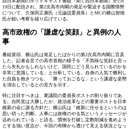
西日本新聞のポッドキャスト番組『聞く西日本新聞』が2月
19日に配信され、第2次高市內閣の発足や緊迫する国際情勢
について、久保田正廣氏（元論説委員長）とMCの横山智徳
氏が鋭い考察を繰り広げている。
高市政権の「謙虚な笑顔」と異例の人
事
番組冒頭、横山氏は発足したばかりの第2次高市內閣に言及
した。記者会見での高市首相の様子を「不気味な笑顔と言っ
たら失礼かもしれないけど、国民にどう見られているのかを
非常に意識している」と分析している。自身の人気で勝利し
た自負を抱きつつも、「勝っておごるな」という謙虚な姿勢
を演出しているとの見方を示す。
特に注目すべきは、衆議院の委員長ポストの割り振りであ
る。自民党は大勝したが、政治改革などの重要ポストを日本
維新の会に譲る方針だ。横山氏は「維新に任せるというのは
思い切った判断。人事には政権のやる気というメッセージが
込められている」と語る。慣例を打破し定数削減を進めよう
とする強い意志が、今回の布陣から透けて見える状況となっ