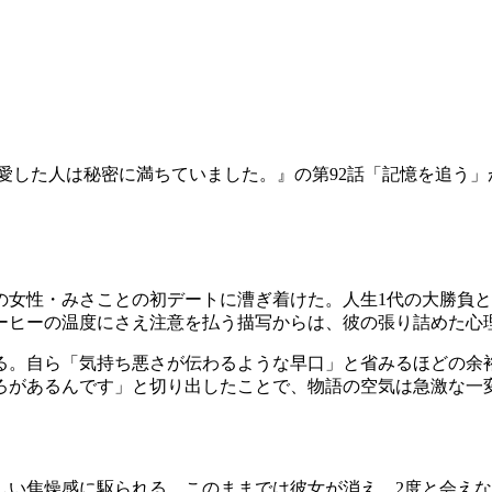
ドラマ『私が愛した人は秘密に満ちていました。』の第92話「記憶を
。
の女性・みさことの初デートに漕ぎ着けた。人生1代の大勝負
ーヒーの温度にさえ注意を払う描写からは、彼の張り詰めた心
る。自ら「気持ち悪さが伝わるような早口」と省みるほどの余
ろがあるんです」と切り出したことで、物語の空気は急激な一
しい焦燥感に駆られる。このままでは彼女が消え、2度と会え