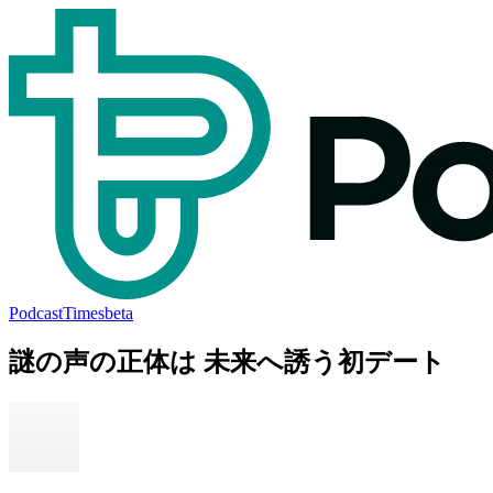
PodcastTimes
beta
謎の声の正体は 未来へ誘う初デート