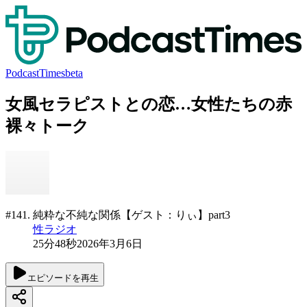
PodcastTimes
beta
女風セラピストとの恋…女性たちの赤
裸々トーク
#141. 純粋な不純な関係【ゲスト：りぃ】part3
性ラジオ
25分48秒
2026年3月6日
エピソードを再生