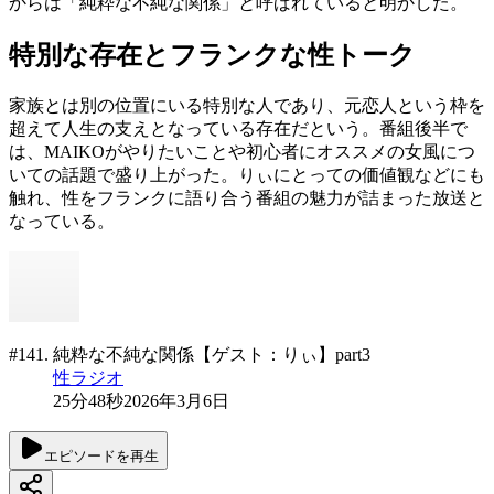
からは「純粋な不純な関係」と呼ばれていると明かした。
特別な存在とフランクな性トーク
家族とは別の位置にいる特別な人であり、元恋人という枠を
超えて人生の支えとなっている存在だという。番組後半で
は、MAIKOがやりたいことや初心者にオススメの女風につ
いての話題で盛り上がった。りぃにとっての価値観などにも
触れ、性をフランクに語り合う番組の魅力が詰まった放送と
なっている。
#141. 純粋な不純な関係【ゲスト：りぃ】part3
性ラジオ
25分48秒
2026年3月6日
エピソードを再生