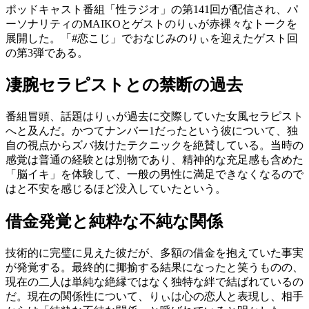
ポッドキャスト番組「性ラジオ」の第141回が配信され、パ
ーソナリティのMAIKOとゲストのりぃが赤裸々なトークを
展開した。「#恋こじ」でおなじみのりぃを迎えたゲスト回
の第3弾である。
凄腕セラピストとの禁断の過去
番組冒頭、話題はりぃが過去に交際していた女風セラピスト
へと及んだ。かつてナンバー1だったという彼について、独
自の視点からズバ抜けたテクニックを絶賛している。当時の
感覚は普通の経験とは別物であり、精神的な充足感も含めた
「脳イキ」を体験して、一般の男性に満足できなくなるので
はと不安を感じるほど没入していたという。
借金発覚と純粋な不純な関係
技術的に完璧に見えた彼だが、多額の借金を抱えていた事実
が発覚する。最終的に揶揄する結果になったと笑うものの、
現在の二人は単純な絶縁ではなく独特な絆で結ばれているの
だ。現在の関係性について、りぃは心の恋人と表現し、相手