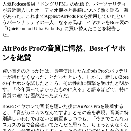
人気Podcast番組『ドングリFM』の配信で、パーソナリティ
が最近購入したオーディオ機器と書籍について熱く語る一幕
があった。これまでAppleのAirPods Proを愛用していたとい
うパーソナリティの一人、なるみ氏は、イヤホンをBose製の
「QuietComfort Ultra Earbuds」に買い替えたことを報告し
た。
AirPods Proの音質に愕然、Boseイヤホ
ンを絶賛
買い替えのきっかけは、長年使用したAirPods Proのバッテリ
ーが持たなくなったことだったという。しかし、新しいBose
のイヤホンを試したところ、その性能に衝撃を受けたと明か
す。「今年買ってよかったものに入る」と語るほどで、特に
音質の違いは歴然だったようだ。
Boseのイヤホンで音楽を聴いた後にAirPods Proを装着する
と、「音がカスカスなんですよ」とその差を表現。音楽に特
別詳しいわけではないと前置きしつつも、「今までこんなカ
スカスの音で音楽聴いてたんだと思うと、ちょっと切なくな
るぐらい音質が違います」と、その違いに愕然とした心境を