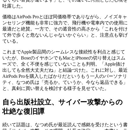
吐露した。
価格はAirPods Proとほぼ同価格帯でありながら、ノイズキャ
ンセリング機能も非常に強力で、飛行機や電車内での使用に
最適だと絶賛。一方で、その遮音性の高さから「これを付け
て外で歩くと危ないんじゃないかぐらい」と、注意点も挙げ
ている。
これまでApple製品間のシームレスな接続性を利点と感じて
いたが、BoseのイヤホンでもMacとiPhoneの切り替えはスム
ーズで、全く不便を感じていないことも判明。「Apple抜け
出しても全然大丈夫だね」と結論づけた。これに対し、最近
AirPods Proを購入したばかりだというもう一人のパーソナリ
ティ、なつめ氏は「売るか。ていうか、今なら返品できる」
と、真剣に買い替えを検討する様子を見せていた。
自ら出版社設立、サイバー攻撃からの
壮絶な復旧譚
続いて話題は、なつめ氏が最近読んで感銘を受けたという書