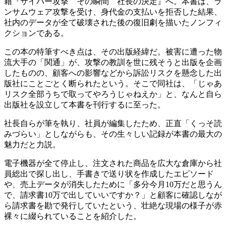
籍『サイバー攻撃 その瞬間 社長の決定』へ。本書は、ラ
ンサムウェア攻撃を受け、身代金の支払いを拒否した結果、
社内のデータが全て破壊された後の復旧劇を描いたノンフィ
クションである。
この本の特筆すべき点は、その出版経緯だ。被害に遭った物
流大手の「関通」が、攻撃の教訓を世に残そうと出版を企画
したものの、顧客への影響などから訴訟リスクを懸念した出
版社にことごとく断られたという。そこで同社は、「じゃあ
リスク全部うちで取ってやろうじゃねえか」と、なんと自ら
出版社を設立して本書を刊行するに至った。
社長自らが筆を執り、社員が編集したため、正直「くっそ読
みづらい」としながらも、その生々しい記録が本書の最大の
魅力だと力説。
電子機器が全て停止し、注文された商品を広大な倉庫から社
員総出で探し出し、手書きで送り状を作成したエピソード
や、売上データが消失したために「多分今月10万だと思うん
で、請求書10万で出していいですか？」と顧客に確認しなが
ら請求書を勘で発行していたという、壮絶な現場の様子が赤
裸々に綴られていることを紹介した。