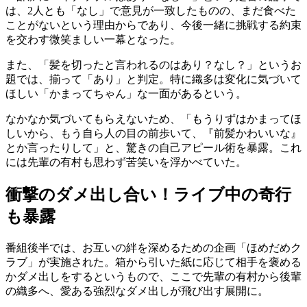
は、2人とも「なし」で意見が一致したものの、まだ食べた
ことがないという理由からであり、今後一緒に挑戦する約束
を交わす微笑ましい一幕となった。
また、「髪を切ったと言われるのはあり？なし？」というお
題では、揃って「あり」と判定。特に織多は変化に気づいて
ほしい「かまってちゃん」な一面があるという。
なかなか気づいてもらえないため、「もうりずはかまってほ
しいから、もう自ら人の目の前歩いて、『前髪かわいいな』
とか言ったりして」と、驚きの自己アピール術を暴露。これ
には先輩の有村も思わず苦笑いを浮かべていた。
衝撃のダメ出し合い！ライブ中の奇行
も暴露
番組後半では、お互いの絆を深めるための企画「ほめだめク
ラブ」が実施された。箱から引いた紙に応じて相手を褒める
かダメ出しをするというもので、ここで先輩の有村から後輩
の織多へ、愛ある強烈なダメ出しが飛び出す展開に。