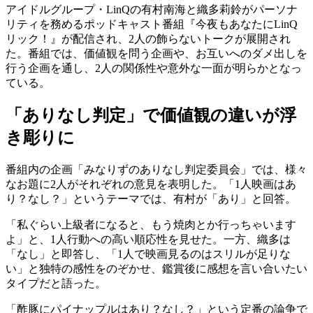
アイドルグループ・LinQの有村南海と織多莉鈴がパーソナ
リティを務めるポッドキャスト番組『今夜もあなたにLinQ
リック！』が配信され、2人の飾らないトークが展開され
た。番組では、価値観を問う企画や、お互いへのダメ出しを
行う企画を通し、2人の関係性や意外な一面が明らかとなっ
ている。
「ありなし判定」で価値観の違いが浮
き彫りに
番組内の企画「みなりずのありなし判定委員会」では、様々
なお題に2人がそれぞれの意見を表明した。「1人映画はあ
り？なし？」というテーマでは、有村が「あり」と回答。
「私ぐらい上級者になると、もう焼肉とか行っちゃいます
よ」と、1人行動への高い順応性を見せた。一方、織多は
「なし」と即答し、「1人で映画見るのはスリルが足りな
い」と独特の感性をのぞかせ、鑑賞後に感想を言い合いたい
タイプだと語った。
「酢豚にパイナップルはあり？なし？」という定番の論争で