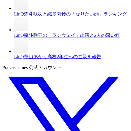
LinQ森斗咲羽と織多莉鈴の「なりたい顔」ランキング
LinQ森斗咲羽の「ランウェイ」出演と2人の深い絆
LinQ華山あかり高校2年生への進級を報告
PodcastTimes 公式アカウント