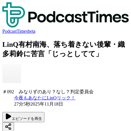
PodcastTimes
beta
LinQ有村南海、落ち着きない後輩・織
多莉鈴に苦言「じっとしてて」
＃092 みなりずのあり？なし？判定委員会
今夜もあなたにLinQリック！
27分5秒
2025年11月18日
エピソードを再生