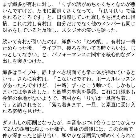
まず織多が有村に対し、「りずの話がめちゃくちゃなのが悪
いんですけど、たまに面倒くさくなって、『はいはい』で流
されるところです」と、日頃感じていた寂しさを控えめに指
摘。これに対し有村は、自分だけでなく他のメンバーも同じ
対応をしていると反論し、スタジオの笑いを誘った。
続いて有村が引いたのは、織多への「だめ紙」。有村は一瞬
ためらった後、「ライブ中、後ろを向いてる時ぐらいは、じ
っとしてなさい」と、パフォーマンスに関する核心的なダメ
出しを突きつけた。
織多はライブ中、静止すべき場面でも常に体が揺れていると
いう。さらに有村は、「こないだですね、ボーカルレッスン
があったんですけど、（中略）ずっとこう動いて、しかもし
まいには歩き出した」と衝撃の事実を暴露。これには織多も
弁解の余地がないようで、有村から「りずは一旦落ち着こ
う」と諭されると、「落ち着きます、一旦」と素直に受け入
れる姿勢を見せた。
ダメ出しの応酬となったが、本音をぶつけ合うことでかえっ
て2人の距離は縮まった様子。番組の最後には、この企画で
仲が深まったと語り合い、和やかな雰囲気で締めくくられて