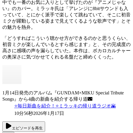
中でも一番のお気に入りとして挙げたのが『アニメじゃな
い』のカバー。ミラッキ氏は「アレンジに8bitサウンドも入
っていて、とにかく派手で楽しくて跳ねていて、そこに初音
ミクが躍動している姿まで見えてくるような歌声です」とそ
の魅力を熱弁。
「どうすればこういう聴かせ方ができるのかと思うくらい、
初音ミクが楽しんでいるとすら感じます」と、その完成度の
高さに感嘆の声を漏らしていた。本作は、ボカロカルチャー
の奥深さに気づかせてくれる名盤だと締めくくった。
1月14日発売のアルバム『GUNDAM×MIKU Special Tribute
Songs』から4曲の新曲を紹介する帰り道🌃
⭐️毎日新曲を紹介！⭐️ミラッキの帰り道ラジオ🌇
10分56秒
2026年1月17日
エピソードを再生