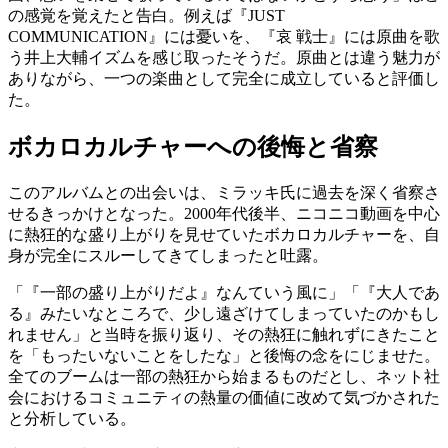
の感覚を覚えたと告白。例えば『JUST
COMMUNICATION』には憂いを、『哀 戦士』には原曲を歌
う井上大輔イズムを感じ取ったそうだ。原曲とは違う魅力が
ありながら、一つの楽曲として完全に成立していると評価し
た。
ボカロカルチャーへの後悔と省察
このアルバムとの出会いは、ミラッキ氏に過去を深く省察さ
せるきっかけとなった。2000年代後半、ニコニコ動画を中心
に熱狂的な盛り上がりを見せていたボカロカルチャーを、自
身が完全にスルーしてきてしまったと吐露。
「『一部の盛り上がりだよ』なんていう風に」「『大人であ
る』みたいなところで、少し遠ざけてしまっていたのかもし
れません」と当時を振り返り、その熱狂に触れずにきたこと
を「もったいないことをしたな」と後悔の念をにじませた。
全てのブームは一部の熱狂から始まるものだとし、ネット社
会におけるコミュニティの熱量の価値に改めて気づかされた
と分析している。