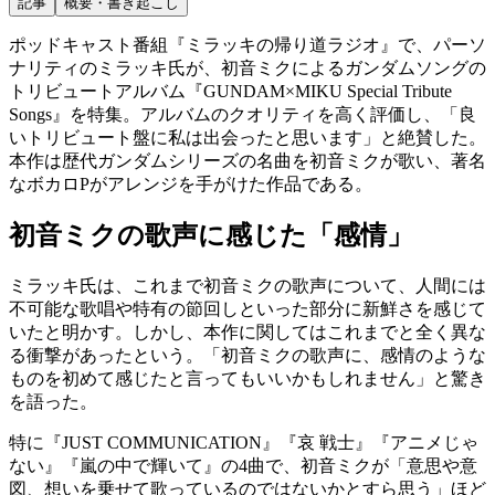
記事
概要・書き起こし
ポッドキャスト番組『ミラッキの帰り道ラジオ』で、パーソ
ナリティのミラッキ氏が、初音ミクによるガンダムソングの
トリビュートアルバム『GUNDAM×MIKU Special Tribute
Songs』を特集。アルバムのクオリティを高く評価し、「良
いトリビュート盤に私は出会ったと思います」と絶賛した。
本作は歴代ガンダムシリーズの名曲を初音ミクが歌い、著名
なボカロPがアレンジを手がけた作品である。
初音ミクの歌声に感じた「感情」
ミラッキ氏は、これまで初音ミクの歌声について、人間には
不可能な歌唱や特有の節回しといった部分に新鮮さを感じて
いたと明かす。しかし、本作に関してはこれまでと全く異な
る衝撃があったという。「初音ミクの歌声に、感情のような
ものを初めて感じたと言ってもいいかもしれません」と驚き
を語った。
特に『JUST COMMUNICATION』『哀 戦士』『アニメじゃ
ない』『嵐の中で輝いて』の4曲で、初音ミクが「意思や意
図、想いを乗せて歌っているのではないかとすら思う」ほど