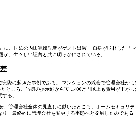
ast』に、同紙の内田完爾記者がゲスト出演。 自身が取材した
問題が、生々しい証言と共に明らかにされている。
倍差
で実際に起きた事例である。 マンションの総会で管理会社から
ったところ、当初の提示額から実に400万円以上も費用が下が
明する。
せ、管理会社全体の見直しに動いたところ、ホームセキュリテ
なり、最終的に管理会社を変更する事態へと発展したのである