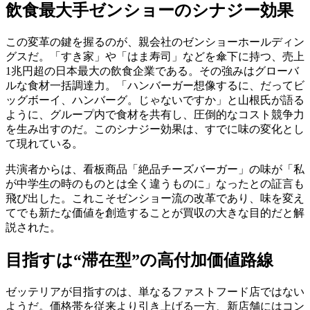
飲食最大手ゼンショーのシナジー効果
この変革の鍵を握るのが、親会社のゼンショーホールディン
グスだ。「すき家」や「はま寿司」などを傘下に持つ、売上
1兆円超の日本最大の飲食企業である。その強みはグローバ
ルな食材一括調達力。「ハンバーガー想像するに、だってビ
ッグボーイ、ハンバーグ。じゃないですか」と山根氏が語る
ように、グループ内で食材を共有し、圧倒的なコスト競争力
を生み出すのだ。このシナジー効果は、すでに味の変化とし
て現れている。
共演者からは、看板商品「絶品チーズバーガー」の味が「私
が中学生の時のものとは全く違うものに」なったとの証言も
飛び出した。これこそゼンショー流の改革であり、味を変え
てでも新たな価値を創造することが買収の大きな目的だと解
説された。
目指すは“滞在型”の高付加価値路線
ゼッテリアが目指すのは、単なるファストフード店ではない
ようだ。価格帯を従来より引き上げる一方、新店舗にはコン