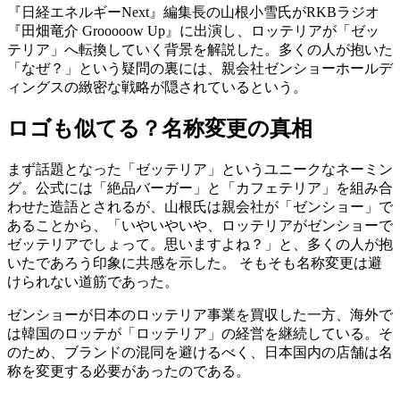
『日経エネルギーNext』編集長の山根小雪氏がRKBラジオ
『田畑竜介 Grooooow Up』に出演し、ロッテリアが「ゼッ
テリア」へ転換していく背景を解説した。多くの人が抱いた
「なぜ？」という疑問の裏には、親会社ゼンショーホールデ
ィングスの緻密な戦略が隠されているという。
ロゴも似てる？名称変更の真相
まず話題となった「ゼッテリア」というユニークなネーミン
グ。公式には「絶品バーガー」と「カフェテリア」を組み合
わせた造語とされるが、山根氏は親会社が「ゼンショー」で
あることから、「いやいやいや、ロッテリアがゼンショーで
ゼッテリアでしょって。思いますよね？」と、多くの人が抱
いたであろう印象に共感を示した。 そもそも名称変更は避
けられない道筋であった。
ゼンショーが日本のロッテリア事業を買収した一方、海外で
は韓国のロッテが「ロッテリア」の経営を継続している。そ
のため、ブランドの混同を避けるべく、日本国内の店舗は名
称を変更する必要があったのである。