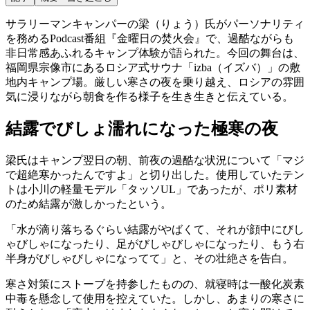
サラリーマンキャンパーの梁（りょう）氏がパーソナリティ
を務めるPodcast番組『金曜日の焚火会』で、過酷ながらも
非日常感あふれるキャンプ体験が語られた。今回の舞台は、
福岡県宗像市にあるロシア式サウナ「izba（イズバ）」の敷
地内キャンプ場。厳しい寒さの夜を乗り越え、ロシアの雰囲
気に浸りながら朝食を作る様子を生き生きと伝えている。
結露でびしょ濡れになった極寒の夜
梁氏はキャンプ翌日の朝、前夜の過酷な状況について「マジ
で超絶寒かったんですよ」と切り出した。使用していたテン
トは小川の軽量モデル「タッソUL」であったが、ポリ素材
のため結露が激しかったという。
「水が滴り落ちるぐらい結露がやばくて、それが顔中にびし
ゃびしゃになったり、足がびしゃびしゃになったり、もう右
半身がびしゃびしゃになってて」と、その壮絶さを告白。
寒さ対策にストーブを持参したものの、就寝時は一酸化炭素
中毒を懸念して使用を控えていた。しかし、あまりの寒さに