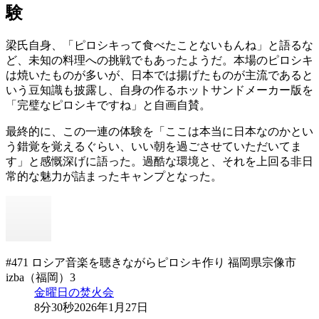
験
梁氏自身、「ピロシキって食べたことないもんね」と語るな
ど、未知の料理への挑戦でもあったようだ。本場のピロシキ
は焼いたものが多いが、日本では揚げたものが主流であると
いう豆知識も披露し、自身の作るホットサンドメーカー版を
「完璧なピロシキですね」と自画自賛。
最終的に、この一連の体験を「ここは本当に日本なのかとい
う錯覚を覚えるぐらい、いい朝を過ごさせていただいてま
す」と感慨深げに語った。過酷な環境と、それを上回る非日
常的な魅力が詰まったキャンプとなった。
#471 ロシア音楽を聴きながらピロシキ作り 福岡県宗像市
izba（福岡）3
金曜日の焚火会
8分30秒
2026年1月27日