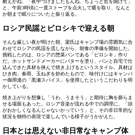
耐えかね、「夜中つけましたもんね、ちょっと窓を開けて」
と、午前3時頃に一度ストーブを点火して暖を取り、なんと
か朝まで眠りについたと振り返る。
ロシア民謡とピロシキで迎える朝
そんな厳しい夜が明けた朝、梁氏はキャンプ場の雰囲気に合
わせてロシアの民謡を流しながら、朝食の準備を開始した。
挑戦したのは、ロシアの惣菜パンである「ピロシキ」作り
だ。ホットサンドメーカーにバターを塗り、パンと自宅で仕
込んできた具材を挟んで焼き上げるというスタイル。具材は
ひき肉、春雨、玉ねぎを炒めたもので、味付けにはキャンパ
ー御用達の「黒瀬スパイス」を使用したというこだわりを明
かしている。
焼き上がりを想像し「うわ、うまそう」と期待に胸を膨らま
せる場面もあった。ロシア音楽が流れる中での調理に、「頭
がおかしくなるんじゃないかっていう」と、その非日常的な
状況を独特の表現で楽しんでいる様子がうかがえた。
日本とは思えない非日常なキャンプ体