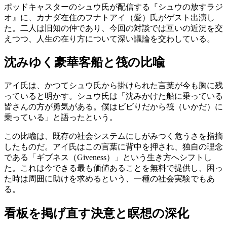
ポッドキャスターのシュウ氏が配信する『シュウの放すラジ
オ』に、カナダ在住のフナトアイ（愛）氏がゲスト出演し
た。二人は旧知の仲であり、今回の対談では互いの近況を交
えつつ、人生の在り方について深い議論を交わしている。
沈みゆく豪華客船と筏の比喩
アイ氏は、かつてシュウ氏から掛けられた言葉が今も胸に残
っていると明かす。シュウ氏は「沈みかけた船に乗っている
皆さんの方が勇気がある。僕はビビりだから筏（いかだ）に
乗っている」と語ったという。
この比喩は、既存の社会システムにしがみつく危うさを指摘
したものだ。アイ氏はこの言葉に背中を押され、独自の理念
である「ギブネス（Giveness）」という生き方へシフトし
た。これは今できる最も価値あることを無料で提供し、困っ
た時は周囲に助けを求めるという、一種の社会実験でもあ
る。
看板を掲げ直す決意と瞑想の深化