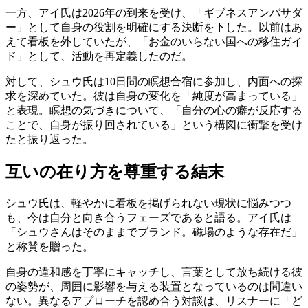
一方、アイ氏は2026年の到来を受け、「ギブネスアンバサダ
ー」として自身の役割を明確にする決断を下した。以前はあ
えて看板を外していたが、「お金のいらない国への移住ガイ
ド」として、活動を再定義したのだ。
対して、シュウ氏は10日間の瞑想合宿に参加し、内面への探
求を深めていた。彼は自身の変化を「純度が高まっている」
と表現。瞑想の気づきについて、「自分の心の癖が反応する
ことで、自身が振り回されている」という構図に衝撃を受け
たと振り返った。
互いの在り方を尊重する結末
シュウ氏は、軽やかに看板を掲げられない現状に悩みつつ
も、今は自分と向き合うフェーズであると語る。アイ氏は
「シュウさんはそのままでブランド。磁場のような存在だ」
と称賛を贈った。
自身の違和感を丁寧にキャッチし、言葉として放ち続ける彼
の姿勢が、周囲に影響を与える装置となっているのは間違い
ない。異なるアプローチを認め合う対談は、リスナーに「ど