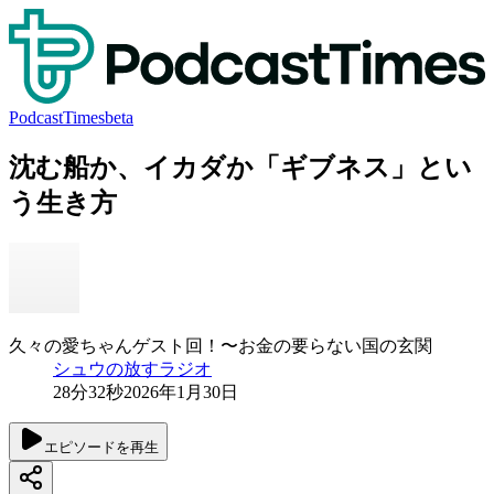
PodcastTimes
beta
沈む船か、イカダか「ギブネス」とい
う生き方
久々の愛ちゃんゲスト回！〜お金の要らない国の玄関
シュウの放すラジオ
28分32秒
2026年1月30日
エピソードを再生