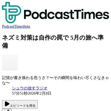
PodcastTimes
beta
ネズミ対策は自作の罠で 5月の旅へ準
備
記憶が書き換わる危うさ？〜その瞬間を味わい尽くさなきゃ
な〜
シュウの放すラジオ
57分51秒
2026年2月8日
エピソードを再生