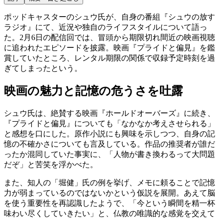
ポッドキャスターのシュウ氏が、自身の番組『シュウの放す
ラジオ』にて、近況や独自のライフスタイルについて語っ
た。2月6日の配信回では、冒頭から期限切れ間近の映画視聴
に追われたエピソードを披露。映画『プライドと偏見』を鑑
賞していたところ、レンタル期限の関係で収録予定時刻を過
ぎてしまったという。
映画の魅力と記憶の危うさを吐露
シュウ氏は、絶賛する映画『ホールドオーバーズ』に続き、
『プライドと偏見』についても「なかなか考えさせられる」
と感想を口にした。原作小説にも興味を示しつつ、自身の記
憶の不確かさについても言及している。作品の推奨者が誰だ
ったか混同していた事実に、「人物が書き換わるって大問題
だぞ」と苦笑を浮かべた。
また、知人の「堀健」氏の例を挙げ、メモに頼ることで記憶
力が弱まっているのではないかという仮説を展開。あえて脳
を使う重要性を再認識したようで、「今という瞬間を精一杯
味わい尽くしていきたい」と、仏教の唯識的な感覚を交えて