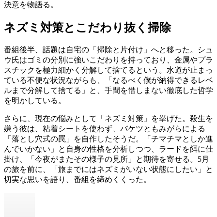
決意を物語る。
ネズミ対策とこだわり抜く掃除
番組後半、話題は自宅の「掃除と片付け」へと移った。シュ
ウ氏はゴミの分別に強いこだわりを持っており、金属やプラ
スチックを極力細かく分解して捨てるという。水道が止まっ
ている不便な状況ながらも、「なるべく僕が納得できるレベ
ルまで分解して捨てる」と、手間を惜しまない徹底した哲学
を明かしている。
さらに、現在の悩みとして「ネズミ対策」を挙げた。殺生を
嫌う彼は、粘着シートを使わず、バケツともみがらによる
「落とし穴式の罠」を自作したそうだ。「チマチマとしか進
んでいかない」と自身の性格を分析しつつ、ラードを餌に仕
掛け、「今夜がまたその様子の見所」と期待を寄せる。5月
の旅を前に、「旅までにはネズミがいない状態にしたい」と
切実な思いを語り、番組を締めくくった。