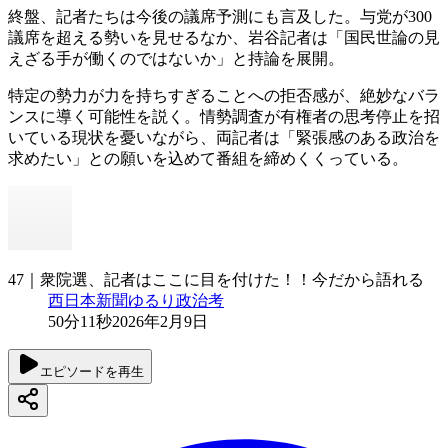
終盤、記者たちは今後の議席予測にも言及した。与党が300
議席を超える勢いを見せるなか、岩谷記者は「国民世論の見
えざる手が働くのではないか」と持論を展開。
特定の勢力が力を持ちすぎることへの拒否感が、絶妙なバラ
ンスに導く可能性を説く。情勢調査が有権者の思考停止を招
いている現状を憂いながら、両記者は「緊張感のある政治を
求めたい」との願いを込めて番組を締めくくっている。
47｜衆院選、記者はここに目を付けた！！今だから語れる
西日本新聞ゆるり政治考
50分11秒
2026年2月9日
エピソードを再生