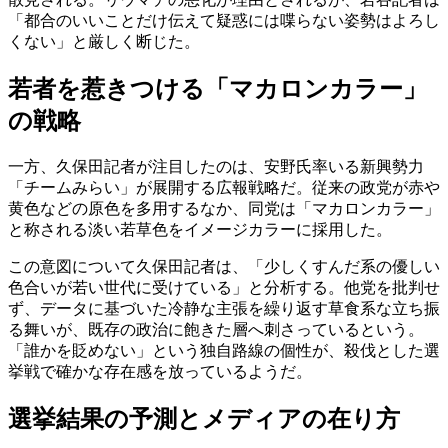
「都合のいいことだけ伝えて疑惑には喋らない姿勢はよろし
くない」と厳しく断じた。
若者を惹きつける「マカロンカラー」
の戦略
一方、久保田記者が注目したのは、安野氏率いる新興勢力
「チームみらい」が展開する広報戦略だ。従来の政党が赤や
黄色などの原色を多用するなか、同党は「マカロンカラー」
と称される淡い若草色をイメージカラーに採用した。
この意図について久保田記者は、「少しくすんだ系の優しい
色合いが若い世代に受けている」と分析する。他党を批判せ
ず、データに基づいた冷静な主張を繰り返す草食系な立ち振
る舞いが、既存の政治に飽きた層へ刺さっているという。
「誰かを貶めない」という独自路線の個性が、殺伐とした選
挙戦で確かな存在感を放っているようだ。
選挙結果の予測とメディアの在り方