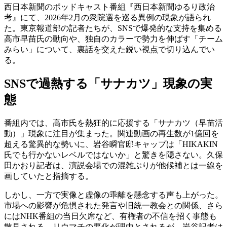
西日本新聞のポッドキャスト番組『西日本新聞ゆるり政治
考』にて、2026年2月の衆院選を巡る異例の現象が語られ
た。東京報道部の記者たちが、SNSで爆発的な支持を集める
高市早苗氏の動向や、独自のカラーで勢力を伸ばす「チーム
みらい」について、裏話を交えた鋭い視点で切り込んでい
る。
SNSで過熱する「サナカツ」現象の実
態
番組内では、高市氏を熱狂的に応援する「サナカツ（早苗活
動）」現象に注目が集まった。関連動画の再生数が1億回を
超える驚異的な勢いに、岩谷瞬官邸キャップは「HIKAKIN
氏でも行かないレベルではないか」と驚きを隠さない。久保
田かおり記者は、演説会場での混雑ぶりが他候補とは一線を
画していたと指摘する。
しかし、一方で実像と虚像の乖離を懸念する声も上がった。
市場への影響が危惧された発言や旧統一教会との関係、さら
にはNHK番組の当日欠席など、有権者の不信を招く事態も
散見される。リウマチの悪化が理由とされるが、岩谷記者は