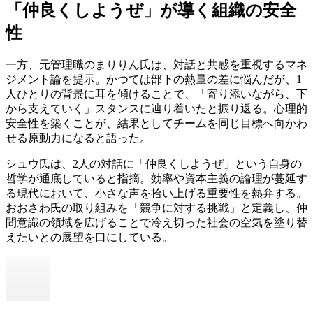
「仲良くしようぜ」が導く組織の安全
性
一方、元管理職のまりりん氏は、対話と共感を重視するマネ
ジメント論を提示。かつては部下の熱量の差に悩んだが、1
人ひとりの背景に耳を傾けることで、「寄り添いながら、下
から支えていく」スタンスに辿り着いたと振り返る。心理的
安全性を築くことが、結果としてチームを同じ目標へ向かわ
せる原動力になると語った。
シュウ氏は、2人の対話に「仲良くしようぜ」という自身の
哲学が通底していると指摘。効率や資本主義の論理が蔓延す
る現代において、小さな声を拾い上げる重要性を熱弁する。
おおさわ氏の取り組みを「競争に対する挑戦」と定義し、仲
間意識の領域を広げることで冷え切った社会の空気を塗り替
えたいとの展望を口にしている。