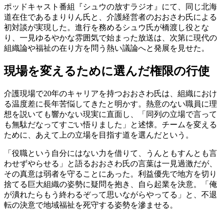
ポッドキャスト番組『シュウの放すラジオ』にて、同じ北海
道在住であるまりりん氏と、介護経営者のおおさわ氏による
初対談が実現した。進行を務めるシュウ氏が橋渡し役とな
り、一見ゆるやかな雰囲気で始まった放送は、次第に現代の
組織論や福祉の在り方を問う熱い議論へと発展を見せた。
現場を変えるために選んだ権限の行使
介護現場で20年のキャリアを持つおおさわ氏は、組織におけ
る温度差に長年苦悩してきたと明かす。熱意のない職員に理
想を説いても響かない現実に直面し、「同列の立場で言って
も無駄だなってすごい悟りました」と述懐。チームを変える
ために、あえて上の立場を目指す道を選んだという。
「役職という自分にはない力を借りて、うんともすんとも言
わせずやらせる」と語るおおさわ氏の言葉は一見過激だが、
その真意は弱者を守ることにあった。利益優先で地方を切り
捨てる巨大組織の姿勢に疑問を抱き、自ら起業を決意。「俺
が潰れたらもう終わるぞって思いながらやってる」と、不退
転の決意で地域福祉を死守する姿勢を滲ませる。