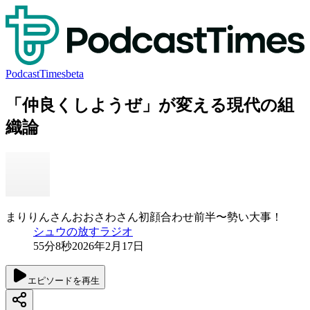
PodcastTimes
beta
「仲良くしようぜ」が変える現代の組
織論
まりりんさんおおさわさん初顔合わせ前半〜勢い大事！
シュウの放すラジオ
55分8秒
2026年2月17日
エピソードを再生