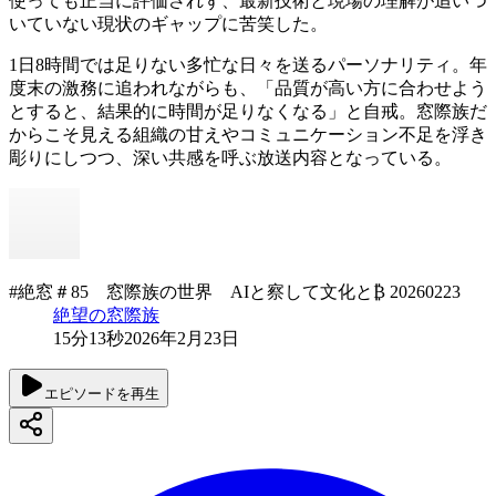
使っても正当に評価されず、最新技術と現場の理解が追いつ
いていない現状のギャップに苦笑した。
1日8時間では足りない多忙な日々を送るパーソナリティ。年
度末の激務に追われながらも、「品質が高い方に合わせよう
とすると、結果的に時間が足りなくなる」と自戒。窓際族だ
からこそ見える組織の甘えやコミュニケーション不足を浮き
彫りにしつつ、深い共感を呼ぶ放送内容となっている。
#絶窓＃85 窓際族の世界 AIと察して文化と₿ 20260223
絶望の窓際族
15分13秒
2026年2月23日
エピソードを再生