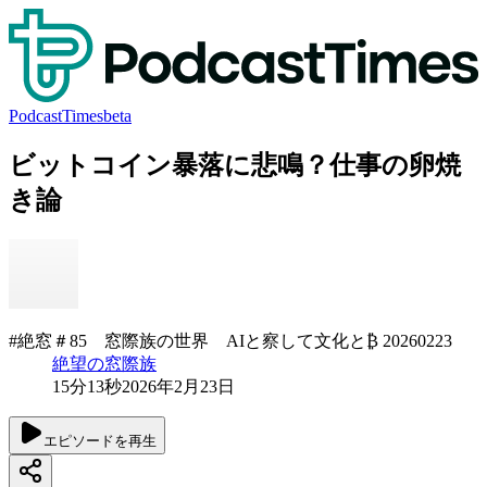
PodcastTimes
beta
ビットコイン暴落に悲鳴？仕事の卵焼
き論
#絶窓＃85 窓際族の世界 AIと察して文化と₿ 20260223
絶望の窓際族
15分13秒
2026年2月23日
エピソードを再生