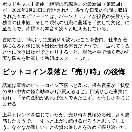
ポッドキャスト番組『絶望の窓際族』の最新回（第85回）
が、2026年2月23日に配信された。多忙な日常の合間に収録
された本エピソードでは、パーソナリティが投資の失敗から
独自の仕事観、そして現代の組織に蔓延る「察して文化」に
至るまで、赤裸々な本音を次々と吐き出している。
冒頭では、1年ぶりに皮膚科を訪れたことを告白。仕事が激
務になると体に吹き出物が出る体質だそうで、「疲れてくる
と体に吹き出物ができたりする」と、現代社会で働く者の切
実な悩みを吐露して番組はスタートした。
ビットコイン暴落と「売り時」の後悔
話題は直近のビットコイン下落へと及ぶ。保有資産が「状態
の良い中古の軽自動車が1台買えるほど」目減りした事実に
触れ、「その金額があれば色々できたはず」と悔しさをにじ
ませる。
上昇トレンドを信じていたが、売り時を見極める難しさを痛
感したようで、「ずっと上がり続けるだろうと思ってしま
う。なかなか難しい」と投資の厳しさを改めて振り返った。