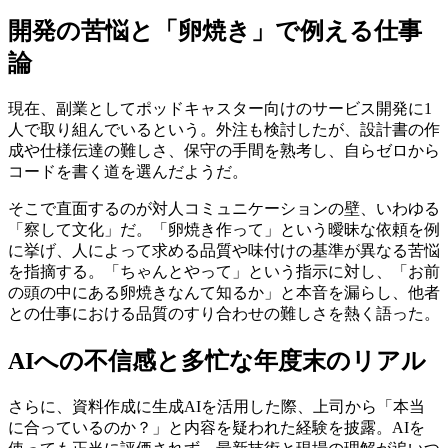
開発の苦悩と「卵焼き」で例える仕事
論
現在、副業としてポッドキャスター向けのサービス開発に1
人で取り組んでいるという。外注も検討したが、設計書の作
成や仕様伝達の難しさ、保守の手間を熟考し、自らゼロから
コードを書く道を選んだようだ。
そこで直面するのが対人コミュニケーションの壁、いわゆる
「察して文化」だ。「卵焼き作って」という曖昧な依頼を例
に挙げ、人によって求める品質や味付けの基準が異なる苦悩
を指摘する。「ちゃんとやって」という指示に対し、「お前
の頭の中にある卵焼きなんて知るか」と本音を漏らし、他者
との仕事における品質のすり合わせの難しさを熱く語った。
AIへの不信感と多忙な年度末のリアル
さらに、資料作成に生成AIを活用した際、上司から「本当
に合っているのか？」と内容を疑われた経験を披露。AIを