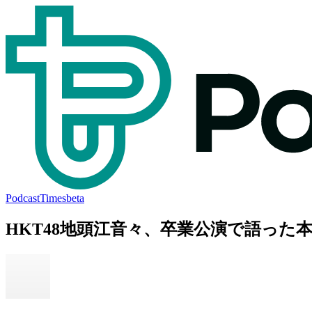
PodcastTimes
beta
HKT48地頭江音々、卒業公演で語った