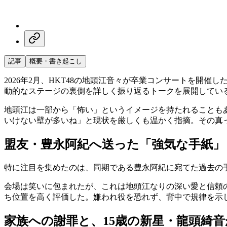
記事
概要・書き起こし
2026年2月、HKT48の地頭江音々が卒業コンサートを
動的なステージの裏側を詳しく振り返るトークを展開してい
地頭江は一部から「怖い」というイメージを持たれることもあ
いけない壁が多いね」と現状を厳しくも温かく指摘。その真
盟友・豊永阿紀へ送った「強気な手紙」
特に注目を集めたのは、同期である豊永阿紀に宛てた過去の
会場は笑いに包まれたが、これは地頭江なりの深い愛と信頼
ち位置を高く評価した。嫌われ役を恐れず、背中で規律を示
家族への謝罪と、15歳の新星・龍頭綺