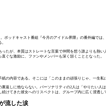
開催した。ポッドキャスト番組『今月のアイドル界隈』の番外編で
る。
ったが、本質はストレートな言葉で仲間を想う誰よりも熱い人
っ直ぐな激励に、ファンやメンバーも深く頷くこととなった。
手紙の内容である。そこには「このままの頑張りじゃ、一生私
の裏返しに他ならない。パーソナリティの2人は「やりたい人
し続けてきた彼女へのリスペクトは、グループ内に広く浸透し
音が流した涙