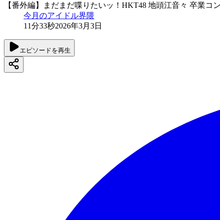
【番外編】まだまだ喋りたいッ！HKT48 地頭江音々 卒業コ
今月のアイドル界隈
11分33秒
2026年3月3日
エピソードを再生