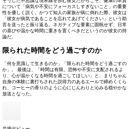
そうした不思議な境界線を歩む彼女だからこそ、健康の本質
について「病気や不安にフォーカスしすぎないこと」の重要
性を優しく説く。かつて知人の家族が病に倒れた際、彼女は
「彼女が病気であることを忘れてあげてください」という助
言を送ったと振り返る。ネガティブな要素に固執せず、日常
の喜びや温かな時間に重きを置くべきだというのが彼女の持
論だ。
限られた時間をどう過ごすのか
「何を意識して生きるのか」「限られた時間をどう過ごすの
か」。 最後は、「時間は有限。恐怖や不安に支配されるよ
り、心が温かくなる時間を過ごしてほしい」と、まりちゃん
自身の体験に裏打ちされた説得力のあるエールで締めくくら
れ、コーヒーの香りのように心にじんわりと沁みる穏やかな
放送となった。
共鳴デビュー