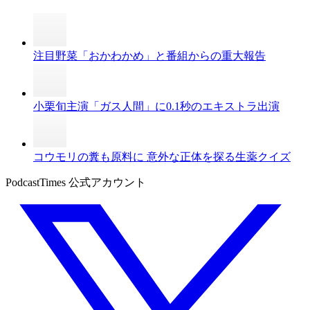
注目野菜「おかわかめ」と番組からの重大報告
小栗旬主演「ガス人間」に0.1秒のエキストラ出演
コウモリの糞も原料に 意外な正体を探る生薬クイズ
PodcastTimes 公式アカウント