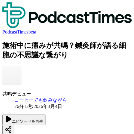
PodcastTimes
beta
施術中に痛みが共鳴？鍼灸師が語る細
胞の不思議な繋がり
共鳴デビュー
コーヒーでも飲みながら
26分12秒
2026年3月4日
エピソードを再生