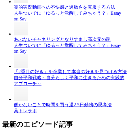
霊的実況動画への不快感と過敏さを克服する方法
人生ついでに「ゆるっと覚醒してみちゃう？」Essay
on Say
あぶないチャネリングとなりすまし高次元の罠
人生ついでに「ゆるっと覚醒してみちゃう？」Essay
on Say
「2番目の好き」を卒業して本当の好きを見つける方法
自分平和戦略～自分らしく平和に生きるための実践的
アプローチ～
働かないことで時間を買う週2.5日勤務の思考法
薬トレラボ
最新のエピソード記事