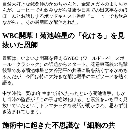
自然大好きな鍼灸師のかめちゃんと、金髪メガネのまりちゃ
んが、コーヒーでも飲みながら健康や日常での出来事をのほ
ほーんとお話しするポッドキャスト番組『コーヒーでも飲み
ながら』。その最新回が配信された。
WBC開幕！菊池雄星の「化ける」を見
抜いた恩師
冒頭は、いよいよ開幕を迎えるWBC（ワールド・ベースボ
ール・クラシック）の話題からスタート。花巻東高校の先輩
後輩である菊池雄星と大谷翔平の共演に胸を熱くするかめち
ゃんだが、今回は特に大好きな菊池選手のエピソードを熱く
語る。
中学時代、実は3年生まで補欠だったという菊池選手。しか
し当時の監督が「この子は絶対化ける」と素質をいち早く見
抜いていたというドラマチックな秘話が明かされ、思わず引
き込まれてしまう。
施術中に起きた不思議な「細胞の共