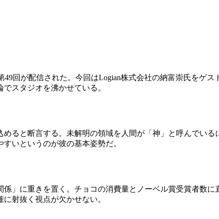
49回が配信された。今回はLogian株式会社の納富崇氏を
論でスタジオを沸かせている。
込めると断言する。未解明の領域を人間が「神」と呼んでいる
やすいというのが彼の基本姿勢だ。
関係」に重きを置く。チョコの消費量とノーベル賞受賞者数に
確に射抜く視点が欠かせない。