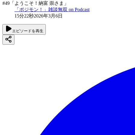
#49「ようこそ！納富 崇さま」
「ポジモン！」雑談無双 on Podcast
15分22秒
2026年3月6日
エピソードを再生