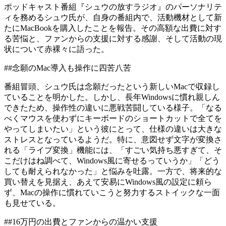
ポッドキャスト番組『シュウの放すラジオ』のパーソナリテ
ィを務めるシュウ氏が、自身の番組内で、活動機材として新
たにMacBookを購入したことを報告。その高額な出費に対す
る苦悩と、ファンからの支援に対する感謝、そして活動の現
状について赤裸々に語った。
##念願のMac導入も操作に四苦八苦
番組冒頭、シュウ氏は念願だったという新しいMacで収録し
ていることを明かした。しかし、長年Windowsに慣れ親しん
できたため、操作性の違いに悪戦苦闘している様子。「なる
べくマウスを使わずにキーボードのショートカットで全てを
やってしまいたい」という彼にとって、仕様の違いは大きな
ストレスとなっているようだ。特に、意図せず文字が変換さ
れる「ライブ変換」機能には、「すごい気持ち悪すぎて、そ
こだけはね調べて、Windows風に寄せるっていうか」「どう
しても耐えられなかった」と悩みを吐露。一方で、将来的な
買い替えを見据え、あえて安易にWindows風の設定に頼ら
ず、Macの操作に慣れていこうと努力するストイックな一面
も見せている。
##16万円の出費とファンからの温かい支援