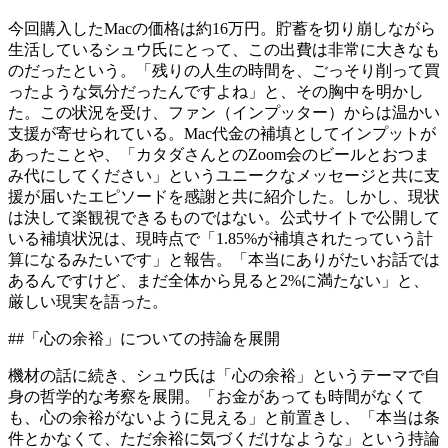
今回購入したMacの価格は約16万円。貯蓄を切り崩しながら
生活しているシュウ氏にとって、この出費は非常に大きなも
のだったという。「残りの人生の時間を、ごっそり削って買
ったような気分だったんですよね」と、その胸中を明かし
た。この状況を受け、ファン（インプッター）からは温かい
支援が寄せられている。Mac代金の補填としてインプットが
あったことや、「カタダさんとのZoom会のビールとおつま
み代にしてください」というユニークなメッセージと共に支
援が届いたエピソードを感謝と共に紹介した。しかし、現状
は決して楽観視できるものではない。公式サイトで公開して
いる補填状況は、現時点で「1.85%が補填されたっていう計
算になるみたいです」と報告。「本当にありがたいお話では
あるんですけど、まだ全体から見ると2%に満たない」と、
厳しい現実を語った。
##「心の余裕」についての持論を展開
機材の話に続き、シュウ氏は「心の余裕」というテーマで自
身の哲学的な考察を展開。「お金があっても時間がなくて
も、心の余裕がないように見える」と前置きし、「本当は条
件とかなくて、ただ余裕に気づくだけなような」という持論