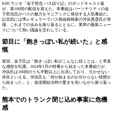
KBCラジオ『金子哲也 バス語り記』のポッドキャスト版
が、第100回の配信を迎えた。本番組はパーソナリティの金
子哲也氏がバスの魅力をマニアックに発信する人気番組だ。
記念回には準レギュラーでバス路線探検家の沖浜貴彦氏が登
場。これまでの歩みを振り返るとともに、業界の最新ニュー
スについて熱い議論を交わしている。
節目に「飽きっぽい私が続いた」と感
慨
冒頭、金子氏は「飽きっぽい私がこんなに続くとは」と率直
な感想を吐露。2024年1月の特番から始まった本番組だが、
沖浜氏は100回のうち半数以上に出演しており、欠かせない
存在といえる。沖浜氏も「何が始まるのか分からない状態か
ら始まった」と、放送開始当時の驚きを笑いながら振り返っ
た。
熊本でのトランク閉じ込め事案に危機
感