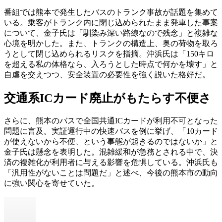
番組では熊本で発生したバスのトランク事故が話題を集めて
いる。乗客がトランク内に閉じ込められたまま発車した事案
について、金子氏は「馴染み深い路線なので残念」と複雑な
心境を明かした。また、トランクの構造上、奥の荷物を取ろ
うとして閉じ込められるリスクを指摘。沖浜氏は「150キロ
を超える私の体格なら、入ろうとした時点で何かを壊す」と
自虐を交えつつ、安全装置の必要性を強く説いた格好だ。
交通系ICカード廃止がもたらす不便さ
さらに、熊本のバスで全国共通ICカードが利用不可となった
問題に言及。実証運行中の快速バスを例に挙げ、「10カード
が使えないから不便、という事態が起きるのではないか」と
金子氏は懸念を表明した。混雑緩和が急務とされる中で、決
済の複雑化が利用者に与える影響を危惧している。沖浜氏も
「汎用性がないことは問題だ」と述べ、今後の熊本市の動向
に強い関心を寄せていた。