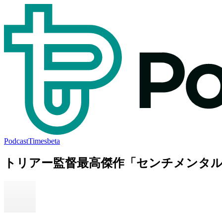
PodcastTimes
beta
トリアー監督最高傑作「センチメンタ