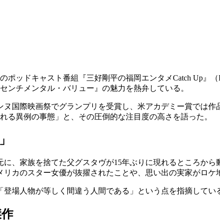
ッドキャスト番組『三好剛平の福岡エンタメCatch Up』（RK
『センチメンタル・バリュー』の魅力を熱弁している。
ンヌ国際映画祭でグランプリを受賞し、米アカデミー賞では作
される異例の事態」と、その圧倒的な注目度の高さを語った。
」
元に、家族を捨てた父グスタヴが15年ぶりに現れるところから
メリカのスター女優が抜擢されたことや、思い出の実家がロケ
「登場人物が等しく間違う人間である」という点を指摘してい
傑作