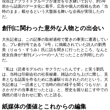
現在はアプライドグループが運営を引き継いでおり、約5年
前から誌面のデータ化に着手。広告や個人の投稿も含め「当
時のまま」載せるという大盤振る舞いな企画が実現したの
だ。
創刊に関わった意外な人物との出会い
大矢記者は、この記事の取材過程で驚きの事実に遭遇してい
る。プレ創刊号である「0号」に掲載されていた詩人の劉秀
美（りゅう・すうみ）氏に話を聞きに行ったところ、なんと
彼女自身が“創刊メンバーの一人”だったことが判明したの
だ。
「私は（読者モデルの）サクラだったんです」と笑う劉氏
は、当時は印刷会社の社長秘書。雑誌の立ち上げに際し、見
本となる誌面を作るために急遽駆り出されたのだという。大
矢記者は「一読者として当時の街の様子を聞くつもりが、ま
さかガチの当事者だったとは」と、歴史を掘り起こす中での
偶然の巡り合わせに驚いたと語る。
紙媒体の価値とこれからの編集