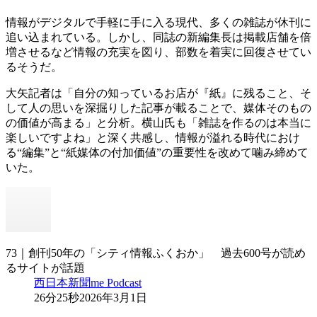
情報がデジタルで手軽に手に入る現代、多くの雑誌が休刊に
追い込まれている。しかし、同誌の新編集長は掲載店舗を倍
増させるなど情報の充実を図り、部数を着実に回復させてい
るそうだ。
大矢記者は「自分の知っているお店が『紙』に残ること、そ
して人の思いを深掘りした記事が載ることで、媒体そのもの
の価値が高まる」と分析。横山氏も「雑誌を作るのは本当に
楽しいですよね」と深く共感し、情報が溢れる時代におけ
る“編集”と“紙媒体の付加価値”の重要性を改めて噛み締めて
いた。
73｜創刊50年の「シティ情報ふくおか」 過去600号が読め
るサイトが話題
西日本新聞me Podcast
26分25秒
2026年3月1日