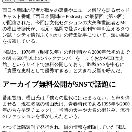
西日本新聞の記者が取材の裏側やニュース解説を語るポッド
キャスト番組『西日本新聞me Podcast』の最新回（第73回）
が配信された。今回は文化セクションの大矢和世記者とMC
の横山智徳氏が、地元・福岡で愛され創刊50年を迎えるタウ
ン誌『シティ情報ふくおか』の特集記事について、熱い裏話
を披露している。
同誌は、1976年（昭和51年）の創刊時から2000年代初めまで
の過去600号以上のバックナンバーを「ふくおかWEB歴史
館」というサイトで無料公開しており、昨秋SNSを中心に
「貴重な史料として優秀すぎる」と大きな反響を呼んだ。
アーカイブ無料公開がSNSで話題に
番組冒頭、横山氏は「僕らの世代にはたまらない」と声を弾
ませる。現在49歳の横山氏は、青春時代である1995年や2000
年の号を早速チェックし、当時の天神や大名の街並み、流行
のファッションを懐かしんだという。
かつては隔週刊で発行され、街の情報を網羅していた同誌。