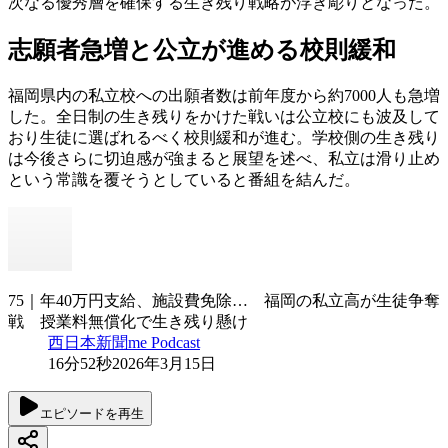
次なる優秀層を確保する生き残り戦略が浮き彫りとなった。
志願者急増と公立が進める校則緩和
福岡県内の私立校への出願者数は前年度から約7000人も急増
した。全日制の生き残りをかけた戦いは公立校にも波及して
おり生徒に選ばれるべく校則緩和が進む。学校側の生き残り
は今後さらに切迫感が強まると展望を述べ、私立は滑り止め
という常識を覆そうとしていると番組を結んだ。
75｜年40万円支給、施設費免除… 福岡の私立高が生徒争奪
戦 授業料無償化で生き残り懸け
西日本新聞me Podcast
16分52秒
2026年3月15日
エピソードを再生