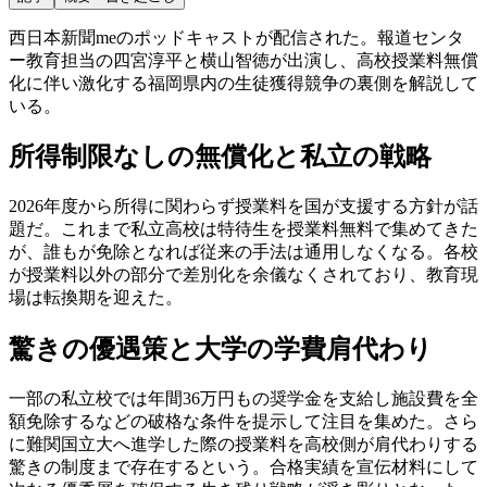
西日本新聞meのポッドキャストが配信された。報道センタ
ー教育担当の四宮淳平と横山智徳が出演し、高校授業料無償
化に伴い激化する福岡県内の生徒獲得競争の裏側を解説して
いる。
所得制限なしの無償化と私立の戦略
2026年度から所得に関わらず授業料を国が支援する方針が話
題だ。これまで私立高校は特待生を授業料無料で集めてきた
が、誰もが免除となれば従来の手法は通用しなくなる。各校
が授業料以外の部分で差別化を余儀なくされており、教育現
場は転換期を迎えた。
驚きの優遇策と大学の学費肩代わり
一部の私立校では年間36万円もの奨学金を支給し施設費を全
額免除するなどの破格な条件を提示して注目を集めた。さら
に難関国立大へ進学した際の授業料を高校側が肩代わりする
驚きの制度まで存在するという。合格実績を宣伝材料にして