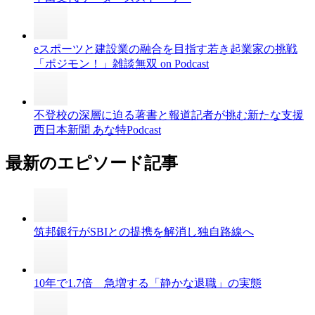
eスポーツと建設業の融合を目指す若き起業家の挑戦
「ポジモン！」雑談無双 on Podcast
不登校の深層に迫る著書と報道記者が挑む新たな支援
西日本新聞 あな特Podcast
最新のエピソード記事
筑邦銀行がSBIとの提携を解消し独自路線へ
10年で1.7倍 急増する「静かな退職」の実態