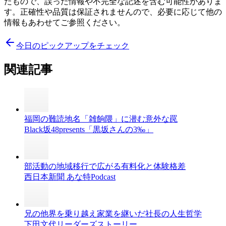
たもので、誤った情報や不完全な記述を含む可能性がありま
す。正確性や品質は保証されませんので、必要に応じて他の
情報もあわせてご参照ください。
今日のピックアップをチェック
関連記事
福岡の難読地名「雑餉隈」に潜む意外な罠
Black坂48presents「黒坂さんの3‰」
部活動の地域移行で広がる有料化と体験格差
西日本新聞 あな特Podcast
兄の他界を乗り越え家業を継いだ社長の人生哲学
下田文代リーダーズストーリー