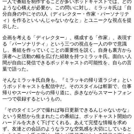
一人で番組を制作することが多いポッドキャストでは、どの
ような心構えが必要か。この問いに対し、ミラッキ氏は「自
分自身の中にその3人（ディレクター・作家・パーソナリテ
ィ）を作るといいんじゃないかなと」とユニークな視点を提
示した。
企画を考える「ディレクター」、構成する「作家」、表現す
る「パーソナリティ」という三つの視点を一人の中で意識
し、番組を作っていくことの重要性を説く。自身も裏方から
演者へと活動の幅を広げた経験を持つミラッキ氏。面白い人
間が自由に発信できるポッドキャストの可能性を、自らの言
葉で語った。
そんなミラッキ氏自身も、『ミラッキの帰り道ラジオ』とい
うポッドキャストを配信中だ。そのスタイルは斬新で、仕事
帰りやスーパーからの帰り道に、歩きながらスマートフォン
一つで収録するというもの。
「そのタイミングで撮れば毎日更新できるんじゃないかな」
という発想から生まれたこの番組は、ポッドキャスト開始の
ハードルを大きく下げてくれる。あえて完璧な情報を求め
ず、友達との会話のようなラフな空気感を大切にしていると