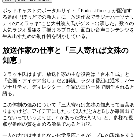
ポッドキャストのポータルサイト「PodcastTimes」が配信す
る番組『ぽっどでの新人』に、放送作家でラジオパーソナリ
ティの“ミラッキ”こと大村綾人氏がゲスト出演した。数々の
人気ラジオ番組を手掛けるプロが、面白い音声コンテンツを
生み出すための制作術を明かしている。
放送作家の仕事と「三人寄れば文殊の
知恵」
ミラッキ氏はまず、放送作家の主な役割は「台本作成」と
「企画・アイデア出し」だと解説。ラジオ番組は通常、パー
ソナリティ、ディレクター、作家の三位一体で制作されると
語る。
この体制の強みについて「三人寄れば文殊の知恵って言葉あ
りますけど、アイデアにしたって2人だとAとBしか毎回出て
こないっていうよりは、Cがあった方がいい」と、多様な視
点が番組の質を高める源泉であると力説。
一人の力では生まれない化学反応こそが、プロの現場を支え