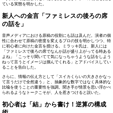
ている実態を明かした。
新人への金言「ファミレスの後ろの席
の話を」
音声メディアにおける原稿の役割にも話は及んだ。演者の個
性に合わせて原稿の密度を変えるプロの技を明かしつつ、特
に初心者に向けた金言を授ける。ミラッキ氏は、新人には
「ファミレスで後ろの席でなんか話が盛り上がってる時ある
よね」「こっそり聞いてて気になっちゃうような話をしよう
ねって言うとイメージは掴んでくれる」とアドバイスしてい
ることを告白した。
さらに、情報の伝え方として「スイカくらいの大きさかなっ
て言うだけで全然違う」と、抽象的な数字ではなく具体的な
比喩を使うことの重要性を強調。聞き手が情景を思い浮かべ
られるようなトークこそが、人を惹きつけると説いた。
初心者は「結」から書け！逆算の構成
術