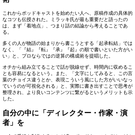
これからポッドキャストを始めたい人へ、原稿作成の具体的
なコツも伝授された。ミラッキ氏が最も重要だと語ったの
は、まず「着地点」、つまり話の結論から考えることであ
る。
多くの人が物語の始まりから書こうとする「起承転結」では
なく、「『結』『転』『承』『起』の順で書いといた方がい
い」と、プロならではの逆算の構成術を提唱した。
オチから組み立てることで話が脱線せず、時間内に収めるこ
とも容易になるという。また、「文字にしてみると、この言
葉のチョイス違うとか、表現こういう風にした方がいいなっ
ていうのが可視化される」と、実際に書き出すことで思考が
整理され、より良いコンテンツに繋がるというメリットも示
した。
自分の中に「ディレクター・作家・演
者」を