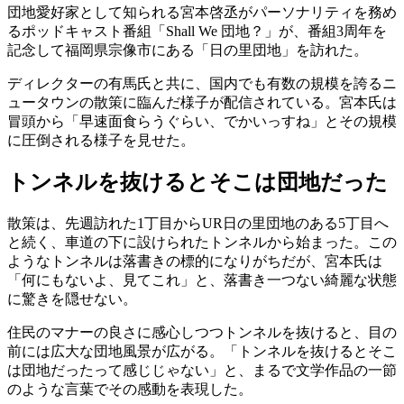
団地愛好家として知られる宮本啓丞がパーソナリティを務め
るポッドキャスト番組「Shall We 団地？」が、番組3周年を
記念して福岡県宗像市にある「日の里団地」を訪れた。
ディレクターの有馬氏と共に、国内でも有数の規模を誇るニ
ュータウンの散策に臨んだ様子が配信されている。宮本氏は
冒頭から「早速面食らうぐらい、でかいっすね」とその規模
に圧倒される様子を見せた。
トンネルを抜けるとそこは団地だった
散策は、先週訪れた1丁目からUR日の里団地のある5丁目へ
と続く、車道の下に設けられたトンネルから始まった。この
ようなトンネルは落書きの標的になりがちだが、宮本氏は
「何にもないよ、見てこれ」と、落書き一つない綺麗な状態
に驚きを隠せない。
住民のマナーの良さに感心しつつトンネルを抜けると、目の
前には広大な団地風景が広がる。「トンネルを抜けるとそこ
は団地だったって感じじゃない」と、まるで文学作品の一節
のような言葉でその感動を表現した。