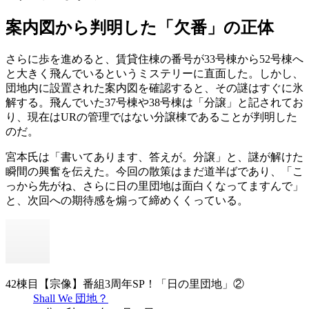
案内図から判明した「欠番」の正体
さらに歩を進めると、賃貸住棟の番号が33号棟から52号棟へ
と大きく飛んでいるというミステリーに直面した。しかし、
団地内に設置された案内図を確認すると、その謎はすぐに氷
解する。飛んでいた37号棟や38号棟は「分譲」と記されてお
り、現在はURの管理ではない分譲棟であることが判明した
のだ。
宮本氏は「書いてあります、答えが。分譲」と、謎が解けた
瞬間の興奮を伝えた。今回の散策はまだ道半ばであり、「こ
っから先がね、さらに日の里団地は面白くなってますんで」
と、次回への期待感を煽って締めくくっている。
42棟目【宗像】番組3周年SP！「日の里団地」②
Shall We 団地？