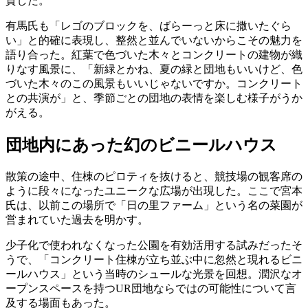
賛した。
有馬氏も「レゴのブロックを、ばらーっと床に撒いたぐら
い」と的確に表現し、整然と並んでいないからこその魅力を
語り合った。紅葉で色づいた木々とコンクリートの建物が織
りなす風景に、「新緑とかね、夏の緑と団地もいいけど、色
づいた木々のこの風景もいいじゃないですか。コンクリート
との共演が」と、季節ごとの団地の表情を楽しむ様子がうか
がえる。
団地内にあった幻のビニールハウス
散策の途中、住棟のピロティを抜けると、競技場の観客席の
ように段々になったユニークな広場が出現した。ここで宮本
氏は、以前この場所で「日の里ファーム」という名の菜園が
営まれていた過去を明かす。
少子化で使われなくなった公園を有効活用する試みだったそ
うで、「コンクリート住棟が立ち並ぶ中に忽然と現れるビニ
ールハウス」という当時のシュールな光景を回想。潤沢なオ
ープンスペースを持つUR団地ならではの可能性について言
及する場面もあった。