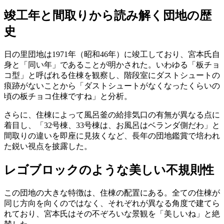
竣工年と間取りから読み解く団地の歴
史
日の里団地は1971年（昭和46年）に竣工しており、宮本氏自
身と「同い年」であることが明かされた。いわゆる「板チョ
コ型」と呼ばれる住棟を観察し、階段室にダストシュートの
痕跡がないことから「ダストシュートがなくなったくらいの
頃の板チョコ住棟ですね」と分析。
さらに、住棟によって風呂釜の給排気口の有無が異なる点に
着目し、「32号棟、33号棟は、お風呂はベランダ側だわ」と
間取りの違いを即座に見抜くなど、長年の団地鑑賞で培われ
た鋭い視点を披露した。
レゴブロックのような美しい不規則性
この団地の大きな特徴は、住棟の配置にある。全ての住棟が
同じ方向を向くのではなく、それぞれが異なる角度で建てら
れており、宮本氏はその不ぞろいな景観を「美しいね」と絶