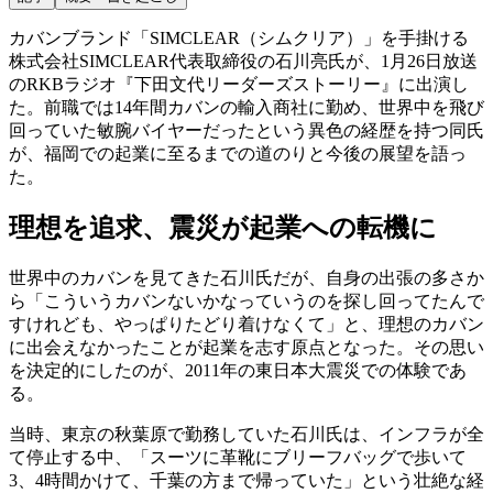
カバンブランド「SIMCLEAR（シムクリア）」を手掛ける
株式会社SIMCLEAR代表取締役の石川亮氏が、1月26日放送
のRKBラジオ『下田文代リーダーズストーリー』に出演し
た。前職では14年間カバンの輸入商社に勤め、世界中を飛び
回っていた敏腕バイヤーだったという異色の経歴を持つ同氏
が、福岡での起業に至るまでの道のりと今後の展望を語っ
た。
理想を追求、震災が起業への転機に
世界中のカバンを見てきた石川氏だが、自身の出張の多さか
ら「こういうカバンないかなっていうのを探し回ってたんで
すけれども、やっぱりたどり着けなくて」と、理想のカバン
に出会えなかったことが起業を志す原点となった。その思い
を決定的にしたのが、2011年の東日本大震災での体験であ
る。
当時、東京の秋葉原で勤務していた石川氏は、インフラが全
て停止する中、「スーツに革靴にブリーフバッグで歩いて
3、4時間かけて、千葉の方まで帰っていた」という壮絶な経