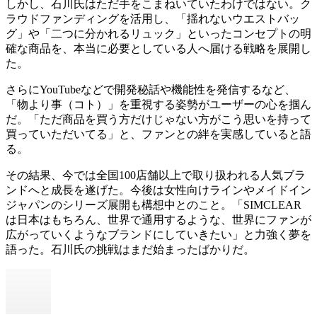
しかし、石川氏はただ手をこまねいていたわけではない。ク
ラウドファンディングを活用し、「揺れないウエストバッ
グ」や「二つに分かれるリュック」といったコンセプトの明
確な商品を、本当に必要としている人へ届ける戦略を展開し
た。
さらにYouTubeなどで開発秘話や機能性を発信するなど、
「物より事（コト）」を重視する姿勢がユーザーの心を掴ん
だ。「ただ商品を買う方だけじゃない方がこう思いを持って
買っていただいてる」と、ファンとの絆を実感していると語
る。
その結果、今では全国100店舗以上で取り扱われる人気ブラ
ンドへと成長を遂げた。今後は女性向けラインやメイドイン
ジャパンのシリーズ展開も構想中とのこと。「SIMCLEAR
は日本はもちろん、世界で通用するような、世界にファンが
広がっていくようなブランドにしていきたい」と力強く夢を
語った。石川氏の挑戦はまだ始まったばかりだ。