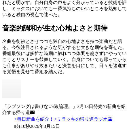
れたと明かす。自分自身の声をよく分かっていると技術を評
し、ミックスにおいても一番気持ちのいいところを熟知して
いると独自の視点で述べた。
音楽的調和が生む心地よさと期待
名曲を彷彿とさせつつも独自の心地よさを持つ楽曲だと語
る。今後注目されるような気がすると大きな期待を寄せた。
番組最後には多忙な時期に触れつつ体調を崩さずにやってい
こうとリスナーを鼓舞していく。自身についても帰ってから
も仕事がありやり抜きたいと決意を口にして、日々を邁進す
る覚悟を見せて番組を結んだ。
「ラブソングは書けない/狼論理。」3月13日発売の新曲を紹
介する帰り道🌃
⭐️毎日新曲を紹介！⭐️ミラッキの帰り道ラジオ🌇
8分10秒
2026年3月15日