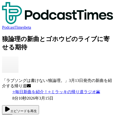
PodcastTimes
beta
狼論理の新曲とゴホウビのライブに寄
せる期待
「ラブソングは書けない/狼論理。」3月13日発売の新曲を紹
介する帰り道🌃
⭐️毎日新曲を紹介！⭐️ミラッキの帰り道ラジオ🌇
8分10秒
2026年3月15日
エピソードを再生