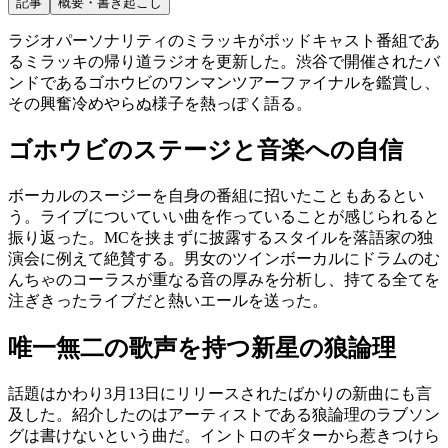
記事
概要・書き起こし
ラジオパーソナリティのミラッキがポッドキャスト番組であ
るミラッキの帰り道ラジオを更新した。渋谷で開催されたバ
ンドであるゴホウビのワンマンツアーファイナルを鑑賞し、
その興奮冷めやらぬ様子を熱っぽく語る。
ゴホウビのステージと音楽への自信
ボーカルのスージーを自身の番組に招いたこともあるとい
う。ライブについていい曲を作っていることが感じられると
振り返った。MCを挟まずに披露するスタイルを落語家の独
演会に例えて絶賛する。男女のツインボーカルにドラムのむ
んちゃのコーラスが重なる音の厚みを分析し、持てる全てを
注ぎきったライブだと熱いエールを送った。
唯一無二の歌声を持つ新星の狼論理
話題はかわり3月13日にリリースされたばかりの新曲にも言
及した。紹介したのはアーティストである狼論理のラブソン
グは書けないという曲だ。イントロのギターから惹きつけら