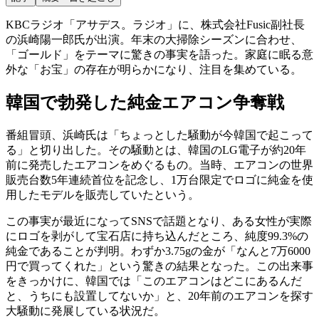
KBCラジオ「アサデス。ラジオ」に、株式会社Fusic副社長
の浜崎陽一郎氏が出演。年末の大掃除シーズンに合わせ、
「ゴールド」をテーマに驚きの事実を語った。家庭に眠る意
外な「お宝」の存在が明らかになり、注目を集めている。
韓国で勃発した純金エアコン争奪戦
番組冒頭、浜崎氏は「ちょっとした騒動が今韓国で起こって
る」と切り出した。その騒動とは、韓国のLG電子が約20年
前に発売したエアコンをめぐるもの。当時、エアコンの世界
販売台数5年連続首位を記念し、1万台限定でロゴに純金を使
用したモデルを販売していたという。
この事実が最近になってSNSで話題となり、ある女性が実際
にロゴを剥がして宝石店に持ち込んだところ、純度99.3%の
純金であることが判明。わずか3.75gの金が「なんと7万6000
円で買ってくれた」という驚きの結果となった。この出来事
をきっかけに、韓国では「このエアコンはどこにあるんだ
と、うちにも設置してないか」と、20年前のエアコンを探す
大騒動に発展している状況だ。