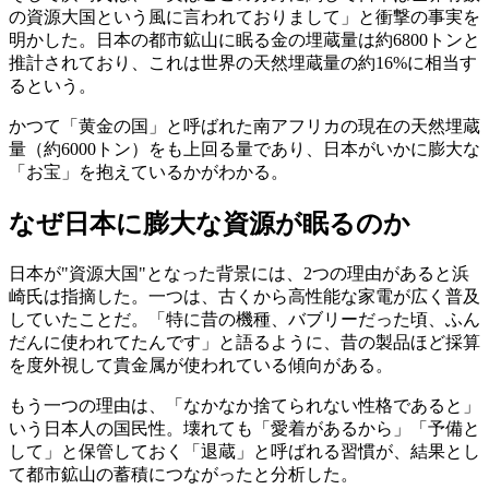
の資源大国という風に言われておりまして」と衝撃の事実を
明かした。日本の都市鉱山に眠る金の埋蔵量は約6800トンと
推計されており、これは世界の天然埋蔵量の約16%に相当す
るという。
かつて「黄金の国」と呼ばれた南アフリカの現在の天然埋蔵
量（約6000トン）をも上回る量であり、日本がいかに膨大な
「お宝」を抱えているかがわかる。
なぜ日本に膨大な資源が眠るのか
日本が"資源大国"となった背景には、2つの理由があると浜
崎氏は指摘した。一つは、古くから高性能な家電が広く普及
していたことだ。「特に昔の機種、バブリーだった頃、ふん
だんに使われてたんです」と語るように、昔の製品ほど採算
を度外視して貴金属が使われている傾向がある。
もう一つの理由は、「なかなか捨てられない性格であると」
いう日本人の国民性。壊れても「愛着があるから」「予備と
して」と保管しておく「退蔵」と呼ばれる習慣が、結果とし
て都市鉱山の蓄積につながったと分析した。