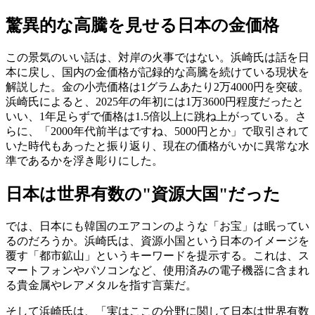
驚異的な高騰を見せる日本の金価格
この景気のいい話は、対岸の火事ではない。浜崎氏は話を日
本に戻し、国内の金価格が記録的な高騰を続けている現状を
解説した。金の小売価格は1グラムあたり2万4000円を突破。
浜崎氏によると、2025年の年初には1万3600円程度だったと
いい、1年足らずで価格は1.5倍以上に跳ね上がっている。さ
らに、「2000年代前半はですね、5000円とか」で取引されて
いた時代もあったと振り返り、現在の価格がいかに異常な水
準であるかを浮き彫りにした。
日本は世界有数の"資源大国"だった
では、日本にも韓国のエアコンのような「お宝」は眠ってい
るのだろうか。浜崎氏は、資源小国という日本のイメージを
覆す「都市鉱山」というキーワードを提示する。これは、ス
マートフォンやパソコンなど、使用済みの電子機器に含まれ
る貴金属やレアメタルを指す言葉だ。
そして浜崎氏は、「実はここの分野に関して日本は世界有数