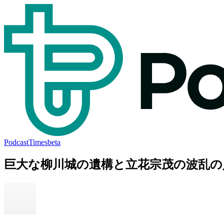
PodcastTimes
beta
巨大な柳川城の遺構と立花宗茂の波乱の