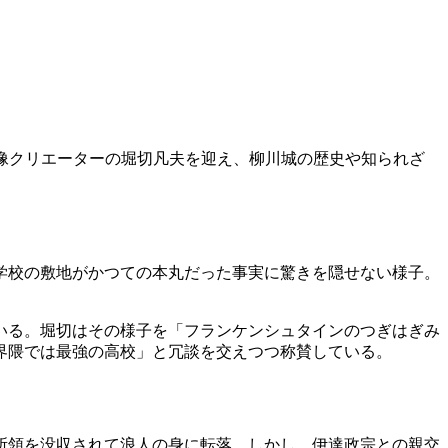
映像クリエーターの堀切凡夫を迎え、柳川城の歴史や知られざ
学校の敷地がかつての本丸だった事実に驚きを隠せない様子。
いる。堀切はその様子を「フランケンシュタインのつぎはぎみ
界隈では最強の高校」と冗談を交えつつ称賛している。
所領を没収されて浪人の身に転落。しかし、伊達政宗との親交