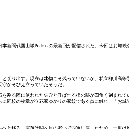
本新聞戦国山城Podcastの最新回が配信された。今回はお城
」と切り出す。現在は建物こそ残っていないが、私立柳川高等
天守がそびえ立っていたそうだ。
石を割る際に使われた矢穴と呼ばれる楔の跡が四角く刻まれて
らに同校の校章が立花家ゆかりの家紋である点に触れ、「お城
生へと移る。宗茂は関ヶ原の戦いで西軍に属したため、一度は