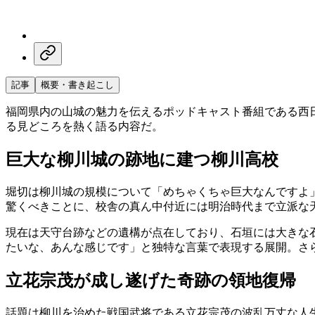
記事
概要・書き起こし
福岡県内の山城の魅力を伝えるポッドキャスト番組である西日
る見どころを熱く語る内容だ。
巨大な柳川城の跡地に建つ柳川高校
堀切は柳川城の規模について「めちゃくちゃ巨大なんですよ
驚くべきことに、校舎の真ん中付近には明治時代まで立派な
現在は天守台跡などの遺構が点在しており、石垣には大きな
たいな、あんな感じです」と独特な言葉で表現する展開。さ
立花宗茂が成し遂げた奇跡の領地復帰
話題は柳川を治めた戦国武将である立花宗茂の波乱万丈な人