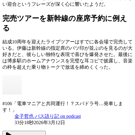
い迎合というフレーズが深く心に響いたようだ。
完売ツアーを新幹線の座席予約に例え
る
結成10周年を迎えたライブツアーはすでに各会場で完売して
いる。伊藤は新幹線の指定席のバツ印が並ぶのを見るのが大
好きだと、彼らしい独特な表現で喜びを爆発させた。最後に
は博多駅のホームアナウンスを完璧な耳コピで披露し、音楽
の枠を超えた乗り物トークで放送を締めくくった。
#106「電車マニアと共同運行！？スパドラ号…発車しま
す！」
金子哲也 バス語り記 on podcast
33分18秒
2026年3月12日