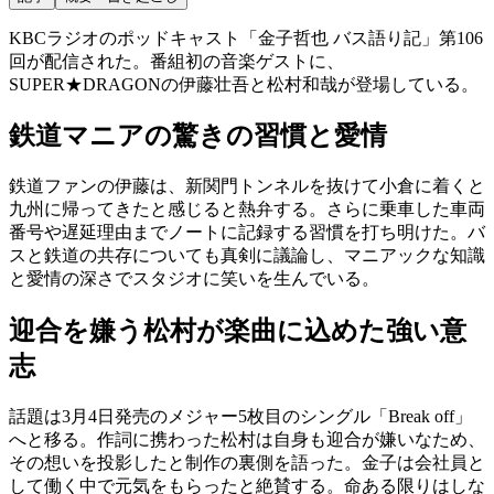
KBCラジオのポッドキャスト「金子哲也 バス語り記」第106
回が配信された。番組初の音楽ゲストに、
SUPER★DRAGONの伊藤壮吾と松村和哉が登場している。
鉄道マニアの驚きの習慣と愛情
鉄道ファンの伊藤は、新関門トンネルを抜けて小倉に着くと
九州に帰ってきたと感じると熱弁する。さらに乗車した車両
番号や遅延理由までノートに記録する習慣を打ち明けた。バ
スと鉄道の共存についても真剣に議論し、マニアックな知識
と愛情の深さでスタジオに笑いを生んでいる。
迎合を嫌う松村が楽曲に込めた強い意
志
話題は3月4日発売のメジャー5枚目のシングル「Break off」
へと移る。作詞に携わった松村は自身も迎合が嫌いなため、
その想いを投影したと制作の裏側を語った。金子は会社員と
して働く中で元気をもらったと絶賛する。命ある限りはしな