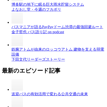
博多駅の地下に眠る巨大雨水貯留システム
よなおし堂・今週のフカボリ
バスマニアが語るPayPayドーム渋滞の最強回避ルート
金子哲也 バス語り記 on podcast
鉄腕アトムが由来のロッコウアトム 建物を支える弱電
設備
下田文代リーダーズストーリー
最新のエピソード記事
送迎バスの有効活用で変わる公共交通の未来